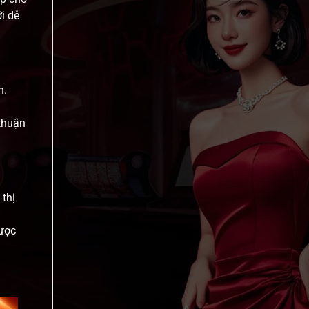
2026
Cho
i dễ
Bạn
h.
 thuận
 thị
lược