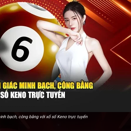
nh bạch, công bằng với xổ số Keno trực tuyến