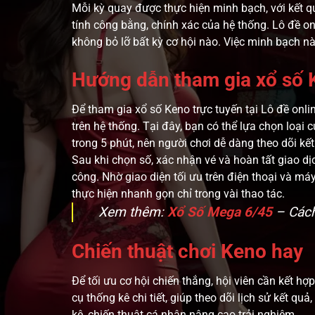
Mỗi kỳ quay được thực hiện minh bạch, với kết q
tính công bằng, chính xác của hệ thống. Lô đề o
không bỏ lỡ bất kỳ cơ hội nào. Việc minh bạch nà
Hướng dẫn tham gia xổ số K
Để tham gia xổ số Keno trực tuyến tại Lô đề onli
trên hệ thống. Tại đây, bạn có thể lựa chọn loại 
trong 5 phút, nên người chơi dễ dàng theo dõi kết
Sau khi chọn số, xác nhận vé và hoàn tất giao dị
công. Nhờ giao diện tối ưu trên điện thoại và máy
thực hiện nhanh gọn chỉ trong vài thao tác.
Xem thêm:
Xổ Số Mega 6/45
– Cách
Chiến thuật chơi Keno hay
Để tối ưu cơ hội chiến thắng, hội viên cần kết h
cụ thống kê chi tiết, giúp theo dõi lịch sử kết qu
kê, chiến thuật cá nhân nâng cao trải nghiệm.