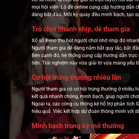
mọi hội viên. Lô đề online cung cấp hướng dẫn ch
dàng bắt đầu. Mỗi kỳ quay đều minh bạch, tạo s
Trò chơi nhanh nhịp, dễ tham gia
Xổ số Keno thu hút người chơi nhờ nhịp độ nhanh,
Người tham gia dễ dàng nắm bắt quy tắc, bắt đầu
Bên cạnh đó, hệ thống cung cấp hướng dẫn trực qu
tiện. Trải nghiệm này vừa giải trí vừa mang yếu t
Cơ hội trúng thưởng nhiều lần
Người tham gia có cơ hội trúng thưởng ở nhiều hạ
kết quả nhanh chóng, minh bạch, giúp người chơi
Ngoài ra, các công cụ thống kê hỗ trợ phân tích t
hiệu quả. Việc kết hợp dự đoán thông minh với dữ
Minh bạch trong kỳ mở thưởng