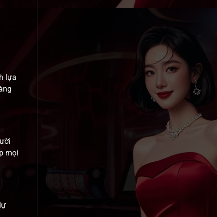
h lựa
dàng
gười
úp mọi
dự