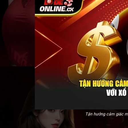
Tận hưởng cảm giác mi