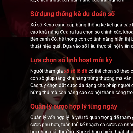
Sử dụng thống kê dự đoán số
Xổ số Keno cung cấp bảng thống kê kết quả các k
cao khả năng đưa ra lựa chọn số chính xác, khoa
Bên cạnh đó, hệ thống còn có tính năng hiển thị
thuật hiệu quả. Dựa vào số liệu thực tế, hội viên
Lựa chọn số linh hoạt mỗi kỳ
Người tham gia
xổ số lô đề
có thể chọn số theo cá
con số giúp tăng khả năng trúng thưởng mà vẫn gi
Các tùy chọn đặt cược đa dạng cho phép người c
hứng thú mà còn nâng cao cơ hội thành công tro
Quản lý cược hợp lý từng ngày
Quản lý vốn hợp lý là yếu tố quan trọng để tham
cược phù hợp, tuân thủ kế hoạch cá cược cá nhân.
hội nhận giải thưởng. Khi kết hợp chiến thuật ch