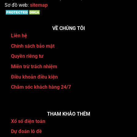
Sơ đồ web:
sitemap
VỀ CHÚNG TÔI
Liên hệ
Chính sách bảo mật
Quyền riêng tư
Miễn trừ trách nhiệm
Điều khoản điều kiện
Chăm sóc khách hàng 24/7
THAM KHẢO THÊM
Xổ số điện toán
Dự đoán lô đề