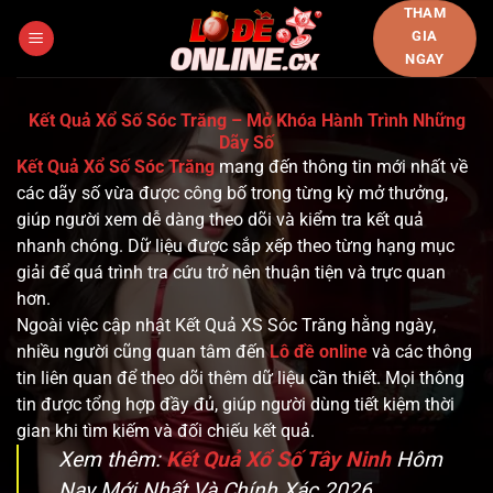
Bỏ
THAM
GIA
qua
NGAY
nội
dung
Kết Quả Xổ Số Sóc Trăng – Mở Khóa Hành Trình Những
Dãy Số
Kết Quả Xổ Số Sóc Trăng
mang đến thông tin mới nhất về
các dãy số vừa được công bố trong từng kỳ mở thưởng,
giúp người xem dễ dàng theo dõi và kiểm tra kết quả
nhanh chóng. Dữ liệu được sắp xếp theo từng hạng mục
giải để quá trình tra cứu trở nên thuận tiện và trực quan
hơn.
Ngoài việc cập nhật Kết Quả XS Sóc Trăng hằng ngày,
nhiều người cũng quan tâm đến
Lô đề online
và các thông
tin liên quan để theo dõi thêm dữ liệu cần thiết. Mọi thông
tin được tổng hợp đầy đủ, giúp người dùng tiết kiệm thời
gian khi tìm kiếm và đối chiếu kết quả.
Xem thêm:
Kết Quả Xổ Số Tây Ninh
Hôm
Nay Mới Nhất Và Chính Xác 2026