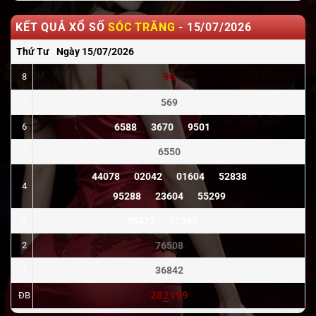
KẾT QUẢ XỔ SỐ
SÓC TRĂNG
-
15/07/2026
Thứ Tư
-
Ngày
15/07/2026
96
8
7
569
6
6588
3670
9501
5
6550
44078
02042
01604
52838
4
95288
23604
55299
3
95472
31367
2
76508
1
36842
282199
ĐB