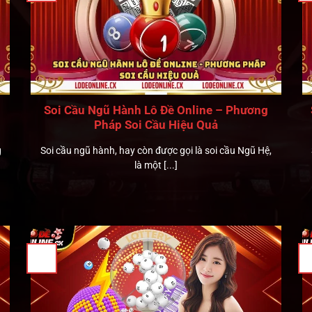
Soi Cầu Ngũ Hành Lô Đề Online – Phương
Pháp Soi Cầu Hiệu Quả
g
Soi cầu ngũ hành, hay còn được gọi là soi cầu Ngũ Hệ,
là một [...]
15
Th10
T