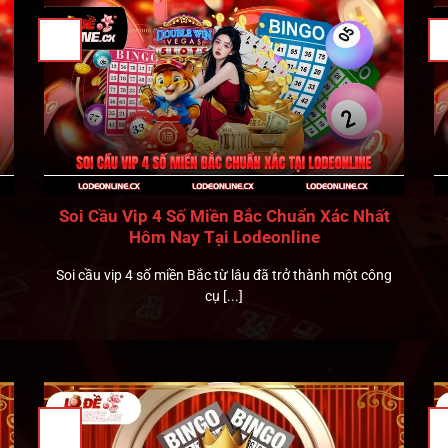
21
Th3
T
Soi Cầu Vip 4 Số Miền Bắc Chuẩn Xác Nhất
Hôm Nay Tại Lodeonline
Soi cầu vip 4 số miền Bắc từ lâu đã trở thành một công
cụ [...]
02
Th1
T