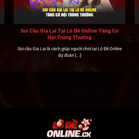
Soi Cầu Gia Lai Tại Lô Đề Online Tăng Cơ
Hội Trúng Thưởng
Soi cầu Gia Lai là cách giúp người chơi tại Lô Đề Online
dự đoán [...]