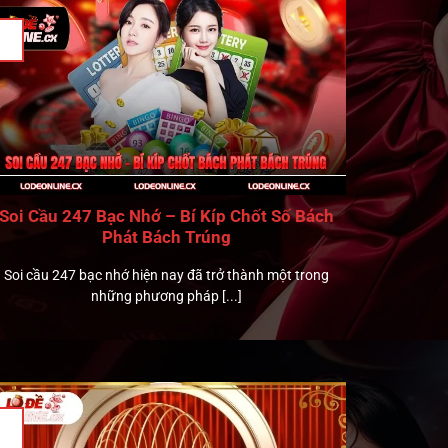
06
h3
Soi Cầu 247 Bạc Nhớ – Bí Kíp Chốt Số Bách
Phát Bách Trúng
Soi cầu 247 bạc nhớ hiện nay đã trở thành một trong
những phương pháp [...]
28
h12