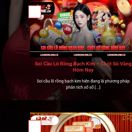
22
Th6
Soi Cầu Lô Rồng Bạch Kim – Chốt Số Vàng
Hôm Nay
Soi cầu lô rồng bạch kim hiện đang là phương pháp
phân tích xổ số [...]
19
Th2