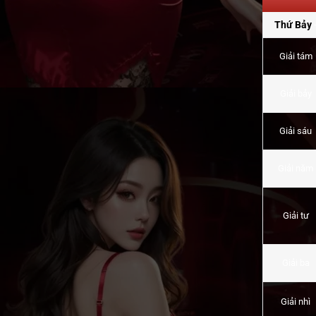
Thứ Bảy
Giải tám
Giải bảy
Giải sáu
Giải năm
Giải tư
Giải ba
Giải nhì