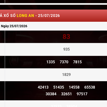
Ả XỔ SỐ
LONG AN
-
25/07/2026
-
Ngày
25/07/2026
83
935
1335
7370
7815
1829
42413
51435
14558
65538
30384
32651
97517
37533
38904