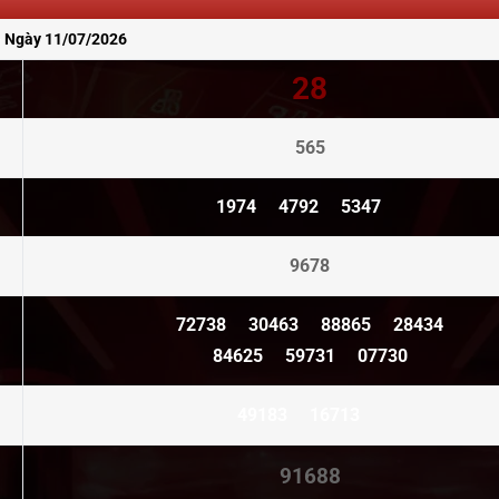
-
Ngày
11/07/2026
28
565
1974
4792
5347
9678
72738
30463
88865
28434
84625
59731
07730
49183
16713
91688