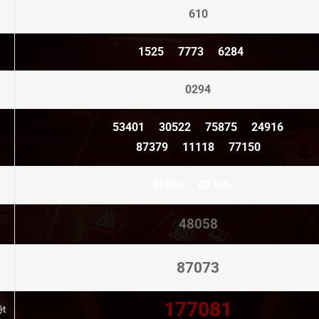
610
1525
7773
6284
0294
53401
30522
75875
24916
87379
11118
77150
41984
82746
48058
87073
177081
ệt