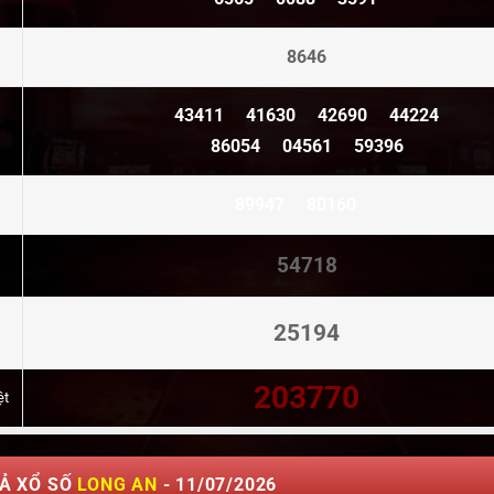
8646
43411
41630
42690
44224
86054
04561
59396
89947
80160
54718
25194
203770
ệt
Ả XỔ SỐ
LONG AN
-
11/07/2026