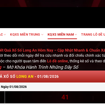
ẮC
KQXS MIỀN TRUNG
KQXS MIỀN NAM
TRANG LÔ ĐỀ U
ết Quả Xổ Số Long An Hôm Nay – Cập Nhật Nhanh & Chuẩn X
ời theo dõi mỗi ngày để tra cứu nhanh và đối chiếu chính xác t
huộc cho người quan tâm đến
Lô đề online
, thống kê số và theo 
g
– Mở Khóa Hành Trình Những Dãy Số
Ả XỔ SỐ
LONG AN
-
01/08/2026
-
Ngày
01/08/2026
41