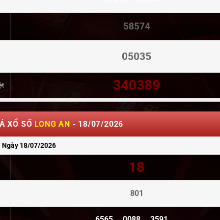
58574
05035
340389
ệt
Ả XỔ SỐ
LONG AN
-
18/07/2026
-
Ngày
18/07/2026
18
801
6565
0088
3591