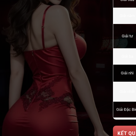
Giải năm
Giải tư
Giải ba
Giải nhì
Giải nhất
Giải Đặc Bi
KẾT QU