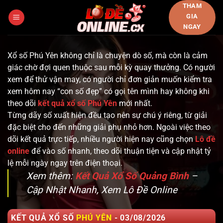
Bỏ
THAM
GIA
qua
NGAY
nội
dung
Xổ số Phú Yên không chỉ là chuyện dò số, mà còn là cảm
giác chờ đợi quen thuộc sau mỗi kỳ quay thưởng. Có người
xem để thử vận may, có người chỉ đơn giản muốn kiểm tra
xem hôm nay “con số đẹp” có gọi tên mình hay không khi
theo dõi
kết quả xổ số Phú Yên
mới nhất.
Từng dãy số xuất hiện đều tạo nên sự chú ý riêng, từ giải
đặc biệt cho đến những giải phụ nhỏ hơn. Ngoài việc theo
dõi kết quả trực tiếp, nhiều người hiện nay cũng chọn
Lô đề
online
để vào số nhanh, theo dõi thuận tiện và cập nhật tỷ
lệ mỗi ngày ngay trên điện thoại.
Xem thêm:
Kết Quả Xổ Số Quảng Bình
–
Cập Nhật Nhanh, Xem Lô Đề Online
KẾT QUẢ XỔ SỐ
PHÚ YÊN
-
03/08/2026