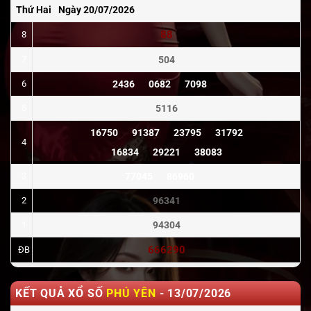
Thứ Hai
-
Ngày
20/07/2026
88
8
7
504
6
2436
0682
7098
5
5116
16750
91387
23795
31792
4
16834
29221
38083
3
77045
86960
2
96341
1
94304
666290
ĐB
KẾT QUẢ XỔ SỐ
PHÚ YÊN
-
13/07/2026