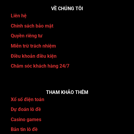
VỀ CHÚNG TÔI
Liên hệ
Chính sách bảo mật
Quyền riêng tư
Miễn trừ trách nhiệm
Điều khoản điều kiện
Chăm sóc khách hàng 24/7
THAM KHẢO THÊM
Xổ số điện toán
Dự đoán lô đề
Casino games
Bản tin lô đề