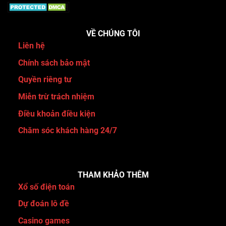
VỀ CHÚNG TÔI
Liên hệ
Chính sách bảo mật
Quyền riêng tư
Miễn trừ trách nhiệm
Điều khoản điều kiện
Chăm sóc khách hàng 24/7
THAM KHẢO THÊM
Xổ số điện toán
Dự đoán lô đề
Casino games