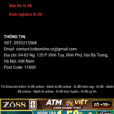
Bản tin lô đề
Kinh nghiệm lô đề
THÔNG TIN
SĐT: 0933213568
Email:
contact.lodeonline.cx@gmail.com
Địa chỉ:
64-63 Ng. 120 P. Vĩnh Tuy, Vĩnh Phú, Hai Bà Trưng,
Hà Nội, Việt Nam
Post Code: 11600
Từ khóa tìm kiếm: lô đề online - đánh lô đề online - lô đề hôm nay - lô đề - đánh
đề online - đánh lô online - lô đề trực tuyến - lô đề uy tín
Trang lô đề uy tín tại Việt Nam