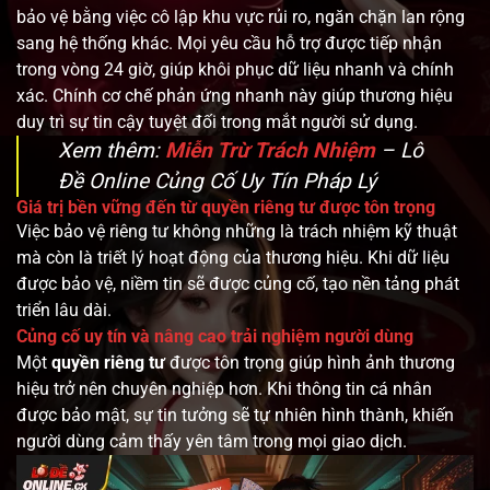
bảo vệ bằng việc cô lập khu vực rủi ro, ngăn chặn lan rộng
sang hệ thống khác. Mọi yêu cầu hỗ trợ được tiếp nhận
trong vòng 24 giờ, giúp khôi phục dữ liệu nhanh và chính
xác. Chính cơ chế phản ứng nhanh này giúp thương hiệu
duy trì sự tin cậy tuyệt đối trong mắt người sử dụng.
Xem thêm:
Miễn Trừ Trách Nhiệm
– Lô
Đề Online Củng Cố Uy Tín Pháp Lý
Giá trị bền vững đến từ quyền riêng tư được tôn trọng
Việc bảo vệ riêng tư không những là trách nhiệm kỹ thuật
mà còn là triết lý hoạt động của thương hiệu. Khi dữ liệu
được bảo vệ, niềm tin sẽ được củng cố, tạo nền tảng phát
triển lâu dài.
Củng cố uy tín và nâng cao trải nghiệm người dùng
Một
quyền riêng tư
được tôn trọng giúp hình ảnh thương
hiệu trở nên chuyên nghiệp hơn. Khi thông tin cá nhân
được bảo mật, sự tin tưởng sẽ tự nhiên hình thành, khiến
người dùng cảm thấy yên tâm trong mọi giao dịch.