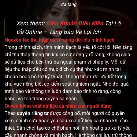
đa tầng
Xem thêm:
Điều Khoản Điều Kiện
Tại Lô
Đề Online – Tăng Bảo Vệ Lợi Ích
Nguyên tắc thu thập và sử dụng dữ liệu minh bạch
Trong chính sách, tính minh bạch là yếu tố cốt lõi. Nền tảng
chỉ thu thập thông tin khi có sự đồng ý rõ ràng, không chia
sẻ dữ liệu cho bên thứ ba ngoài phạm vi pháp lý. Mỗi dữ
liệu thu thập đều có mục đích cụ thể như xác minh tài
khoản hoặc hỗ trợ kỹ thuật. Thông tin được lưu trữ trong
khu vực riêng biệt có kiểm soát nghiêm ngặt. Nhờ đó, quá
trình bảo vệ thông tin luôn đảm bảo tính rõ ràng, công
bằng, và tôn trọng quyền cá nhân.
Quyền kiểm soát dữ liệu cá nhân của người dùng
Theo
quyền riêng tư
được công bố, mỗi người có quyền
xem, chỉnh sửa hoặc yêu cầu xóa dữ liệu cá nhân khi cần
thiết. Sân chơi tạo cơ chế phản hồi linh hoạt giúp xử lý yêu
cầu nhanh chóng và minh bạch. Hệ thống chỉ lưu trữ thông