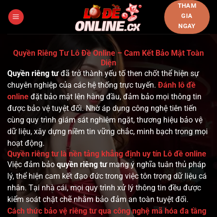
Bỏ
THAM
GIA
qua
NGAY
nội
dung
Quyền Riêng Tư Lô Đề Online – Cam Kết Bảo Mật Toàn
Diện
Quyền riêng tư
đã trở thành yếu tố then chốt thể hiện sự
chuyên nghiệp của các hệ thống trực tuyến.
Đánh lô đề
online
đặt bảo mật lên hàng đầu, đảm bảo mọi thông tin
được bảo vệ tuyệt đối. Nhờ áp dụng công nghệ tiên tiến
cùng quy trình giám sát nghiêm ngặt, thương hiệu bảo vệ
dữ liệu, xây dựng niềm tin vững chắc, minh bạch trong mọi
hoạt động.
Quyền riêng tư là nền tảng khẳng định uy tín Lô đề online
Việc đảm bảo
quyền riêng tư
mang ý nghĩa tuân thủ pháp
lý, thể hiện cam kết đạo đức trong việc tôn trọng dữ liệu cá
nhân. Tại nhà cái, mọi quy trình xử lý thông tin đều được
kiểm soát chặt chẽ nhằm bảo đảm an toàn tuyệt đối.
Cách thức bảo vệ riêng tư qua công nghệ mã hóa đa tầng