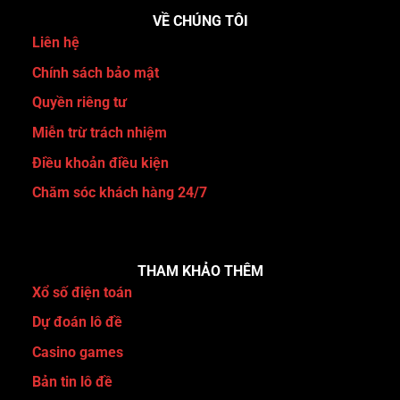
VỀ CHÚNG TÔI
Liên hệ
Chính sách bảo mật
Quyền riêng tư
Miễn trừ trách nhiệm
Điều khoản điều kiện
Chăm sóc khách hàng 24/7
THAM KHẢO THÊM
Xổ số điện toán
Dự đoán lô đề
Casino games
Bản tin lô đề