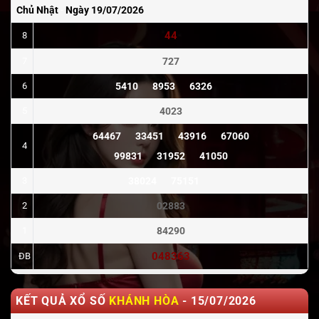
Chủ Nhật
-
Ngày
19/07/2026
44
8
7
727
6
5410
8953
6326
5
4023
64467
33451
43916
67060
4
99831
31952
41050
3
38024
75151
2
02883
1
84290
048363
ĐB
KẾT QUẢ XỔ SỐ
KHÁNH HÒA
-
15/07/2026