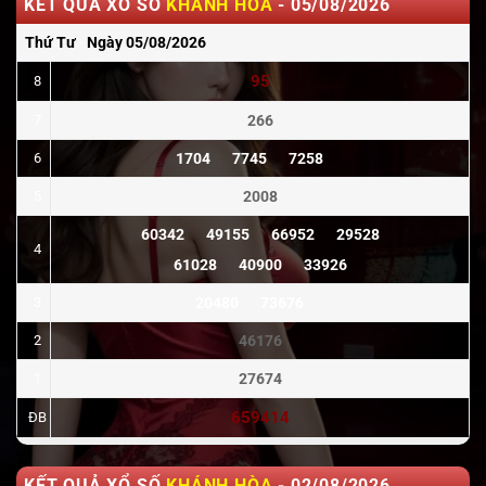
KẾT QUẢ XỔ SỐ
KHÁNH HÒA
-
05/08/2026
Thứ Tư
-
Ngày
05/08/2026
95
8
7
266
6
1704
7745
7258
5
2008
60342
49155
66952
29528
4
61028
40900
33926
3
20480
73676
2
46176
1
27674
659414
ĐB
KẾT QUẢ XỔ SỐ
KHÁNH HÒA
-
02/08/2026