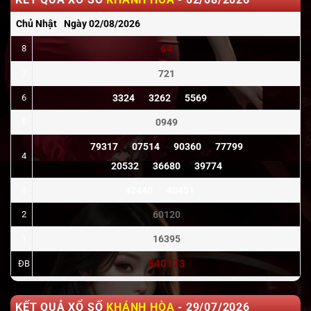
Chủ Nhật
-
Ngày
02/08/2026
64
8
7
721
6
3324
3262
5569
5
0949
79317
07514
90360
77799
4
20532
36680
39774
3
42440
40451
2
60120
1
16395
840173
ĐB
KẾT QUẢ XỔ SỐ
KHÁNH HÒA
-
29/07/2026