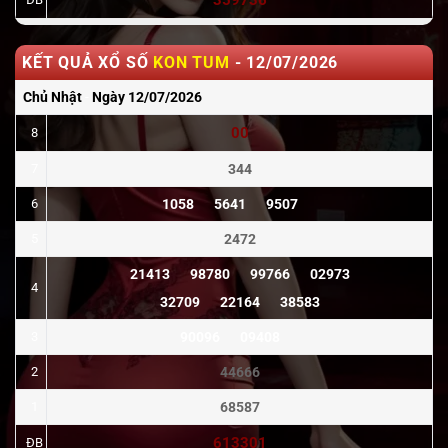
359736
KẾT QUẢ XỔ SỐ
KON TUM
-
12/07/2026
Chủ Nhật
-
Ngày
12/07/2026
00
8
7
344
6
1058
5641
9507
5
2472
21413
98780
99766
02973
4
32709
22164
38583
3
90096
09408
2
44666
1
68587
613301
ĐB