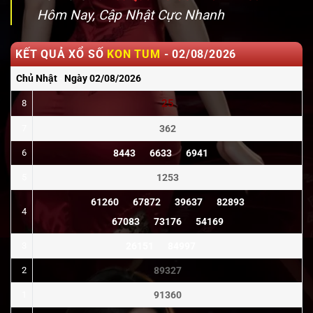
Hôm Nay, Cập Nhật Cực Nhanh
KẾT QUẢ XỔ SỐ
KON TUM
-
02/08/2026
Chủ Nhật
-
Ngày
02/08/2026
25
8
7
362
6
8443
6633
6941
5
1253
61260
67872
39637
82893
4
67083
73176
54169
3
26151
84997
2
89327
1
91360