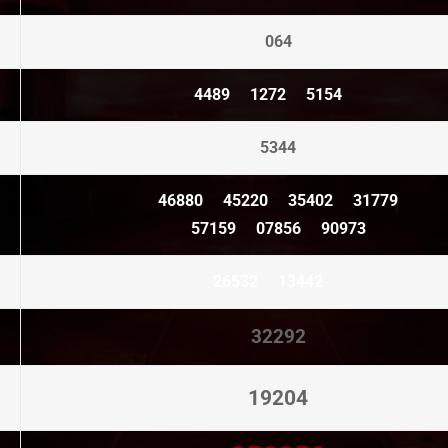
064
4489
1272
5154
5344
46880
45220
35402
31779
57159
07856
90973
26532
13442
32292
19204