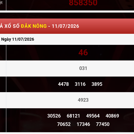
858350
ệt
Ả XỔ SỐ
ĐẮK NÔNG
-
11/07/2026
-
Ngày
11/07/2026
46
031
4478
3116
3895
4923
30526
68121
49564
40869
70652
17346
77450