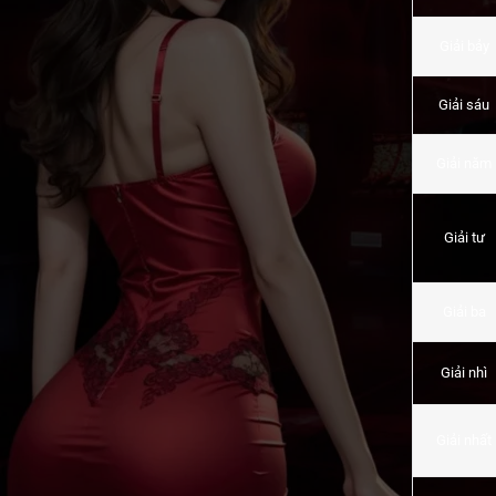
Giải bảy
Giải sáu
Giải năm
Giải tư
Giải ba
Giải nhì
Giải nhất