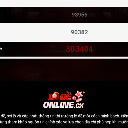
93956
90382
303404
ệt
 đề, soi lô và cập nhật thông tin thị trường lô đề một cách minh bạch. Nề
dùng tham khảo nguồn tin chính xác và lựa chọn địa chỉ phù hợp khi muốn 