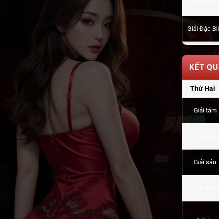
Giải Đặc Bi
KẾT QU
Thứ Hai
Giải tám
Giải bảy
Giải sáu
Giải năm