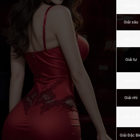
Giải bảy
Giải sáu
Giải năm
Giải tư
Giải ba
Giải nhì
Giải nhất
Giải Đặc Bi