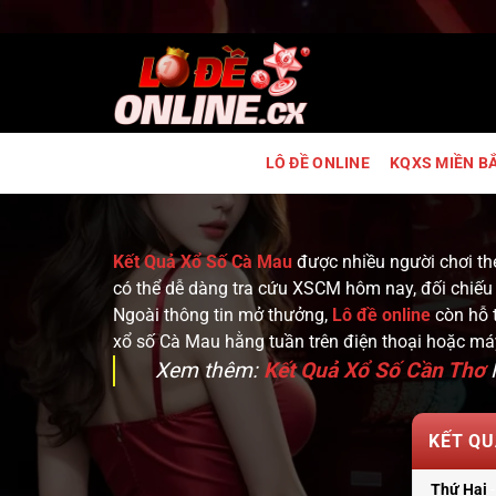
Bỏ
qua
nội
dung
LÔ ĐỀ ONLINE
KQXS MIỀN B
Kết Quả Xổ Số Cà Mau
được nhiều người chơi th
có thể dễ dàng tra cứu XSCM hôm nay, đối chiếu 
Ngoài thông tin mở thưởng,
Lô đề online
còn hỗ t
xổ số Cà Mau hằng tuần trên điện thoại hoặc máy
Xem thêm:
Kết Quả Xổ Số Cần Thơ
KẾT QU
Thứ Hai