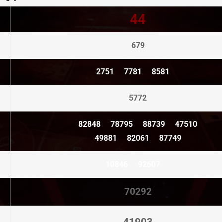
44
679
2751
7781
8581
5772
82848
78795
88739
47510
49881
82061
87749
10846
92607
70292