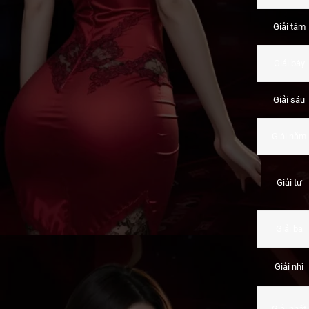
Giải tám
Giải bảy
Giải sáu
Giải năm
Giải tư
Giải ba
Giải nhì
Giải nhất