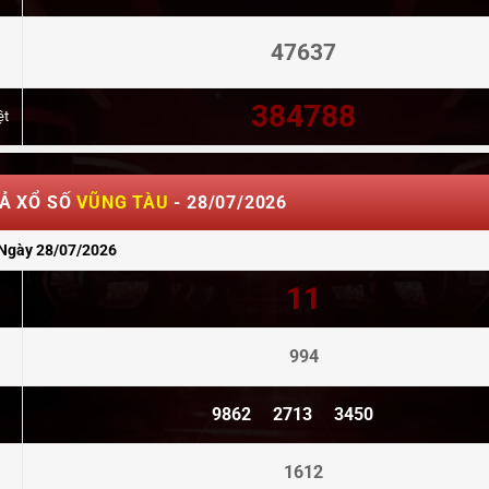
47637
384788
ệt
Ả XỔ SỐ
VŨNG TÀU
-
28/07/2026
Ngày
28/07/2026
11
994
9862
2713
3450
1612