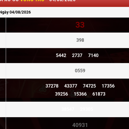
Ngày
04/08/2026
33
398
5442
2737
7140
0559
37278
43377
74725
17356
39256
15366
61873
38547
29305
40931