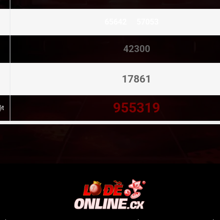
65642
57053
42300
17861
955319
ệt