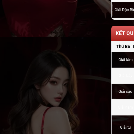
Giải Đặc Bi
KẾT QU
Thứ Ba
-
Giải tám
Giải bảy
Giải sáu
Giải năm
Giải tư