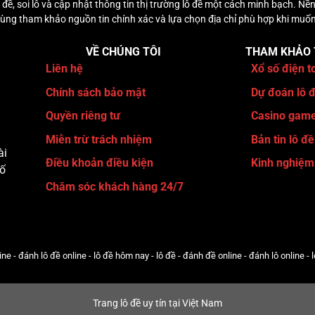
 đề, soi lô và cập nhật thông tin thị trường lô đề một cách minh bạch. Nề
dùng tham khảo nguồn tin chính xác và lựa chọn địa chỉ phù hợp khi muốn 
VỀ CHÚNG TÔI
THAM KHẢO
Liên hệ
Xổ số điện t
Chính sách bảo mật
Dự đoán lô 
Quyền riêng tư
Casino gam
Miễn trừ trách nhiệm
Bản tin lô đề
ài
Điều khoản điều kiện
Kinh nghiệm
hố
Chăm sóc khách hàng 24/7
ne - đánh lô đề online - lô đề hôm nay - lô đề - đánh đề online - đánh lô online - lô
Trang lô đề uy tín tại Việt Nam