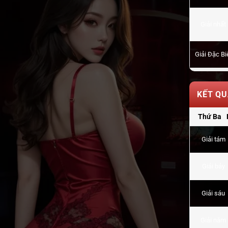
Giải nhất
Giải Đặc Bi
KẾT QU
Thứ Ba
-
Giải tám
Giải bảy
Giải sáu
Giải năm