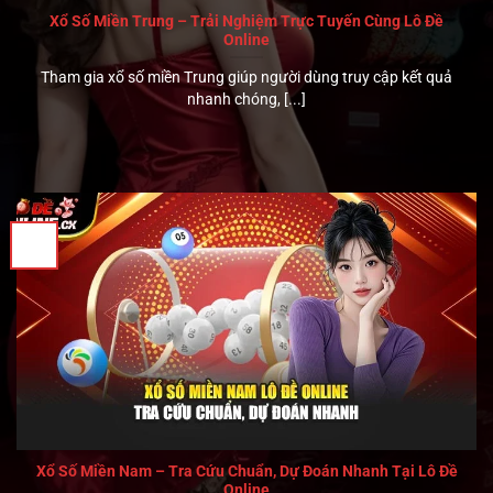
Xổ Số Miền Trung – Trải Nghiệm Trực Tuyến Cùng Lô Đề
Online
Tham gia xổ số miền Trung giúp người dùng truy cập kết quả
nhanh chóng, [...]
15
Th10
Xổ Số Miền Nam – Tra Cứu Chuẩn, Dự Đoán Nhanh Tại Lô Đề
Online