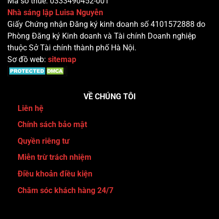
Mã số thuế:
0333490452-001
Nhà sáng lập Luisa Nguyễn
Giấy Chứng nhận Đăng ký kinh doanh số 4101572888 do
Phòng Đăng ký Kinh doanh và Tài chính Doanh nghiệp
thuộc Sở Tài chính thành phố Hà Nội.
Sơ đồ web:
sitemap
VỀ CHÚNG TÔI
Liên hệ
Chính sách bảo mật
Quyền riêng tư
Miễn trừ trách nhiệm
Điều khoản điều kiện
Chăm sóc khách hàng 24/7