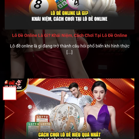
Lô Đề Online Là Gì? Khái Niệm, Cách Chơi Tại Lô Đề Online
Lô đề online là gì đang trở thành câu hỏi phổ biến khi hình thức
[...]
15
Th10