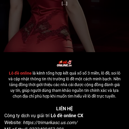
[...]
Lô đề online
là kênh tổng hợp kết quả xổ số 3 miền, lô đề, soi lô
và cập nhật thông tin thị trường lô đề một cách minh bạch. Nền
tảng đồng thời giới thiệu các nhà cái được cộng đồng đánh giá
uy tín, giúp người dùng tham khảo nguồn tin chính xác và lựa
chọn địa chỉ phù hợp khi muốn tìm hiểu về lô đề trực tuyến.
LIÊN HỆ
Công ty dịch vụ giải trí
Lô đề online CX
Website:
https://trimarkasc.us.com/