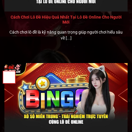
Cách Chơi Lô Đề Hiệu Quả Nhất Tại Lô Đề Online Cho Người
Mới
Cách chơi lô đề là kỹ năng quan trọng giúp người chơi hiểu sâu
về [...]
15
Th10