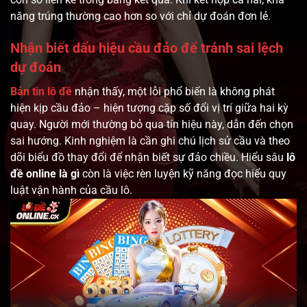
năng trúng thường cao hơn so với chỉ dự đoán đơn lẻ.
Nhận biết dấu hiệu cầu đảo để tránh sai lệch
dự đoán
Bản tin lô đề
nhận thấy, một lỗi phổ biến là không phát
hiện kịp cầu đảo – hiện tượng cặp số đổi vị trí giữa hai kỳ
quay. Người mới thường bỏ qua tín hiệu này, dẫn đến chọn
sai hướng. Kinh nghiệm là cần ghi chú lịch sử cầu và theo
dõi biểu đồ thay đổi để nhận biết sự đảo chiều. Hiểu sâu
lô
đề online là gì
còn là việc rèn luyện kỹ năng đọc hiểu quy
luật vận hành của cầu lô.