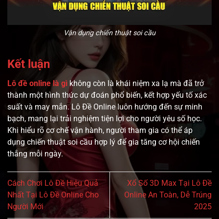
Vận dụng chiến thuật soi cầu
Kết luận
Lô đề online là gì
không còn là khái niệm xa lạ mà đã trở
thành một hình thức dự đoán phổ biến, kết hợp yếu tố xác
suất và may mắn. Lô Đề Online luôn hướng đến sự minh
bạch, mang lại trải nghiệm tiện lợi cho người yêu số học.
Khi hiểu rõ cơ chế vận hành, người tham gia có thể áp
dụng chiến thuật soi cầu hợp lý để gia tăng cơ hội chiến
thắng mỗi ngày.
Cách Chơi Lô Đề Hiệu Quả
Xổ Số 3D Max Tại Lô Đề
Nhất Tại Lô Đề Online Cho
Online An Toàn, Dễ Trúng
Người Mới
2025