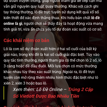
dự đoán truyền thống, giúp người tham gia dễ tiếp cận mà
vẫn giữ nguyên quy luật quay thưởng. Khác với cách ghi
tay thông thường, lô đề trực tuyến sử dụng kết quả xổ số
kiến thiết để xác định thắng thua. Khi hiểu bản chất
lô đề
online là gì
, người chơi sẽ thấy đây là hoạt động vừa mang
tính giải trí, vừa ẩn chứa yếu tố dự đoán xác suất có cơ sở.
Các khái niệm cơ bản
Lô là con số dự đoán xuất hiện ở hai số cuối của bất kỳ
giải nào, trong khi đề là hai số cuối giải đặc biệt. Tùy vào
quy tắc tính thưởng, người tham gia có thể chọn lô 2 số, lô
3 càng hoặc đề đầu đuôi. Mỗi lựa chọn có mức thưởng
khác nhau tùy theo xác suất trúng. Ngoài ra, lô đề trực
tuyến còn mở rộng thêm nhiều hình thức đặc biệt như lô
xiên 2, xiên 3 hoặc bao lô.
Xem thêm: Lô Đề Online –
Trúng 2 Cặp
Số Vietlott Được Bao Nhiêu Tiền