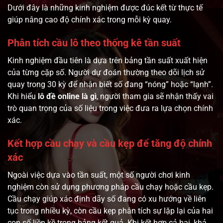
Dưới đây là những kinh nghiệm được đúc kết từ thực tế
giúp nâng cao độ chính xác trong mỗi kỳ quay.
Phân tích cầu lô theo thống kê tần suất
Kinh nghiệm đầu tiên là dựa trên bảng tần suất xuất hiện
của từng cặp số. Người dự đoán thường theo dõi lịch sử
quay trong 30 kỳ để nhận biết số đang “nóng” hoặc “lạnh”.
Khi hiểu
lô đề online là gì
, người tham gia sẽ nhận thấy vai
trò quan trọng của số liệu trong việc đưa ra lựa chọn chính
xác.
Kết hợp cầu chạy và cầu kẹp để tăng độ chính
xác
Ngoài việc dựa vào tần suất, một số người chơi kinh
nghiệm còn sử dụng phương pháp cầu chạy hoặc cầu kẹp.
Cầu chạy giúp xác định dãy số đang có xu hướng về liên
tục trong nhiều kỳ, còn cầu kẹp phân tích sự lặp lại của hai
con số liền kề trong bảng kết quả. Khi kết hợp cả hai, khả