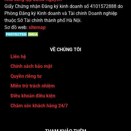
Giấy Chứng nhận Đăng ký kinh doanh số 4101572888 do
Phòng Đăng ký Kinh doanh và Tài chính Doanh nghiệp
thuộc Sở Tài chính thành phố Hà Nội.
Sơ đồ web:
sitemap
VỀ CHÚNG TÔI
Liên hệ
Chính sách bảo mật
Quyền riêng tư
Miễn trừ trách nhiệm
Điều khoản điều kiện
Chăm sóc khách hàng 24/7