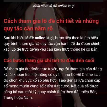
Khái niệm lô đề online là gì
Cách tham gia lô đề chi tiết và những
quy tắc cần nắm rõ
Sau khi hiểu
lô đề online là gì
, bước tiếp theo là tìm hiểu
quy trình tham gia và quy tắc vận hành để dự đoán chính
xác. Lô đề trực tuyến yêu cầu kiến thức thống kê cơ bản.
Các bước tham gia chi tiết từ đầu đến cuối
Để tham gia dự đoán trực tuyến, người tham gia cần đăng
ký tài khoản trên hệ thống có uy tín như Lô Đề Online, sau
đó chọn khu vực xổ số phù hợp. Tiếp đến là lựa chọn cặp
số mong muốn cùng số điểm đặt cược. Kết quả sẽ được
công bố sau mỗi kỳ quay chính thức theo đài miền Bắc,
Trung hoặc Nam.