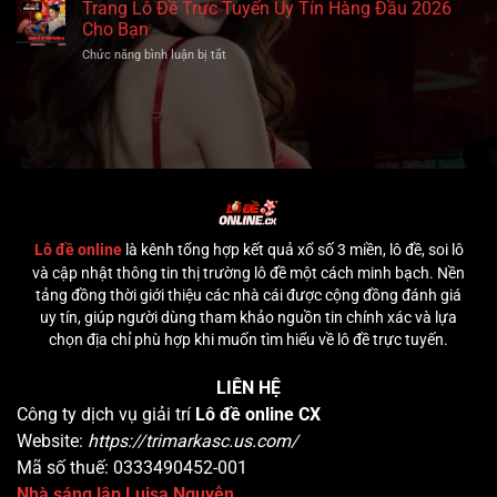
Về
Trang Lô Đề Trực Tuyến Uy Tín Hàng Đầu 2026
Cầu
Chốt
11
Cho Bạn
Chuẩn
Số
Hôm
Nhất
Vàng
Sau
Chức năng bình luận bị tắt
ở
Hôm
Đánh
Trang
Nay
Con
Lô
Gì
Đề
Để
Trực
Rinh
Tuyến
Lộc
Uy
Lớn
Tín
Năm
Hàng
2026
Đầu
2026
Lô đề online
là kênh tổng hợp kết quả xổ số 3 miền, lô đề, soi lô
Cho
Bạn
và cập nhật thông tin thị trường lô đề một cách minh bạch. Nền
tảng đồng thời giới thiệu các nhà cái được cộng đồng đánh giá
uy tín, giúp người dùng tham khảo nguồn tin chính xác và lựa
chọn địa chỉ phù hợp khi muốn tìm hiểu về lô đề trực tuyến.
LIÊN HỆ
Công ty dịch vụ giải trí
Lô đề online CX
Website:
https://trimarkasc.us.com/
Mã số thuế:
0333490452-001
Nhà sáng lập Luisa Nguyễn