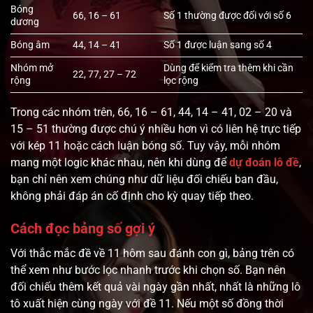
Bóng
66, 16 – 61
Số 1 thường được đối với số 6
dương
Bóng âm
44, 14 – 41
Số 1 được luận sang số 4
Nhóm mở
Dùng để kiểm tra thêm khi cần
22, 77, 27 – 72
rộng
lọc rộng
Trong các nhóm trên, 66, 16 – 61, 44, 14 – 41, 02 – 20 và
15 – 51 thường được chú ý nhiều hơn vì có liên hệ trực tiếp
với kép 11 hoặc cách luận bóng số. Tuy vậy, mỗi nhóm
mang một logic khác nhau, nên khi dùng để
dự đoán lô đề
,
bạn chỉ nên xem chúng như dữ liệu đối chiếu ban đầu,
không phải đáp án cố định cho kỳ quay tiếp theo.
Cách đọc bảng số gợi ý
Với thắc mắc đề về 11 hôm sau đánh con gì, bảng trên có
thể xem như bước lọc nhanh trước khi chọn số. Bạn nên
đối chiếu thêm kết quả vài ngày gần nhất, nhất là những lô
tô xuất hiện cùng ngày với đề 11. Nếu một số đồng thời