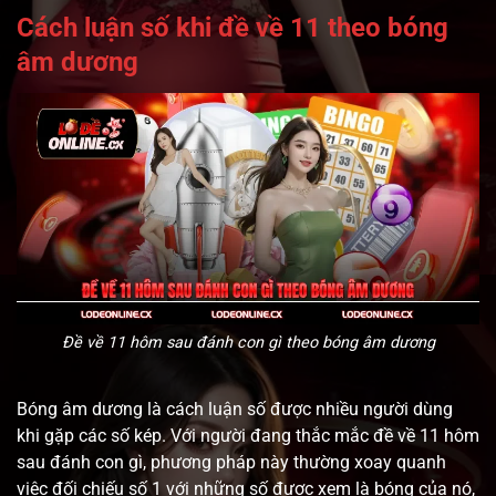
Cách luận số khi đề về 11 theo bóng
âm dương
Đề về 11 hôm sau đánh con gì theo bóng âm dương
Bóng âm dương là cách luận số được nhiều người dùng
khi gặp các số kép. Với người đang thắc mắc đề về 11 hôm
sau đánh con gì, phương pháp này thường xoay quanh
việc đối chiếu số 1 với những số được xem là bóng của nó,