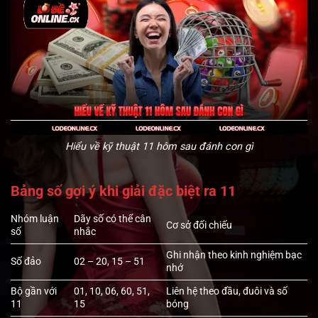
Hiểu về kỹ thuật 11 hôm sau đánh con gì
Bảng số gợi ý khi giải đặc biệt ra 11
Nhóm luận
Dãy số có thể cân
Cơ sở đối chiếu
số
nhắc
Ghi nhận theo kinh nghiệm bạc
Số đảo
02 – 20, 15 – 51
nhớ
Bộ gần với
01, 10, 06, 60, 51,
Liên hệ theo đầu, đuôi và số
11
15
bóng