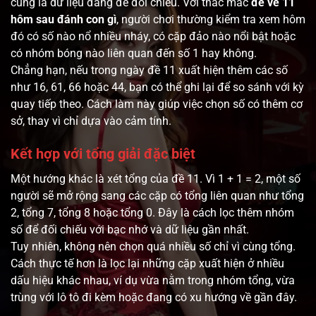
cũng là dữ liệu đáng để đối chiếu. Với thắc mắc
đề về 11
hôm sau đánh con gì
, người chơi thường kiểm tra xem hôm
đó có số nào nổ nhiều nháy, có cặp đảo nào nổi bật hoặc
có nhóm bóng nào liên quan đến số 1 hay không.
Chẳng hạn, nếu trong ngày đề 11 xuất hiện thêm các số
như 16, 61, 66 hoặc 44, bạn có thể ghi lại để so sánh với kỳ
quay tiếp theo. Cách làm này giúp việc chọn số có thêm cơ
sở, thay vì chỉ dựa vào cảm tính.
Kết hợp với tổng giải đặc biệt
Một hướng khác là xét tổng của đề 11. Vì 1 + 1 = 2, một số
người sẽ mở rộng sang các cặp có tổng liên quan như tổng
2, tổng 7, tổng 8 hoặc tổng 0. Đây là cách lọc thêm nhóm
số để đối chiếu với bạc nhớ và dữ liệu gần nhất.
Tuy nhiên, không nên chọn quá nhiều số chỉ vì cùng tổng.
Cách thực tế hơn là lọc lại những cặp xuất hiện ở nhiều
dấu hiệu khác nhau, ví dụ vừa nằm trong nhóm tổng, vừa
trùng với lô tô đi kèm hoặc đang có xu hướng về gần đây.