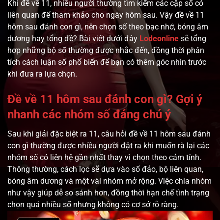
Khi đề về 11, nhiều người thường tìm kiếm các cặp số có
liên quan để tham khảo cho ngày hôm sau. Vậy đề về 11
hôm sau đánh con gì, nên chọn số theo bạc nhớ, bóng âm
dương hay tổng đề? Bài viết dưới đây
Lodeonline
sẽ tổng
hợp những bộ số thường được nhắc đến, đồng thời phân
tích cách luận số phổ biến để bạn có thêm góc nhìn trước
khi đưa ra lựa chọn.
Đề về 11 hôm sau đánh con gì? Gợi ý
nhanh các nhóm số đáng chú ý
Sau khi giải đặc biệt ra 11, câu hỏi đề về 11 hôm sau đánh
con gì thường được nhiều người đặt ra khi muốn rà lại các
nhóm số có liên hệ gần nhất thay vì chọn theo cảm tính.
Thông thường, cách lọc sẽ dựa vào số đảo, bộ liên quan,
bóng âm dương và một vài nhóm mở rộng. Việc chia nhóm
như vậy giúp dễ so sánh hơn, đồng thời hạn chế tình trạng
chọn quá nhiều số nhưng không có cơ sở rõ ràng.