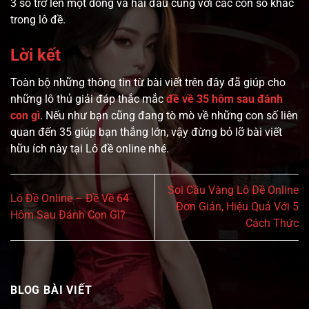
3 số trở lên một dòng và hai đầu cùng với các con số khác
trong lô đề.
Lời kết
Toàn bộ những thông tin từ bài viết trên đây đã giúp cho
những lô thủ giải đáp thắc mắc
đề về 35 hôm sau đánh
con gì
​. Nếu như bạn cũng đang tò mò về những con số liên
quan đến 35 giúp bạn thắng lớn, vậy đừng bỏ lỡ bài viết
hữu ích này tại Lô đề online nhé.
Soi Cầu Vàng Lô Đề Online
Lô Đề Online – Đề Về 64
Đơn Giản, Hiệu Quả Với 5
Hôm Sau Đánh Con Gì​?
Cách Thức
BLOG BÀI VIẾT