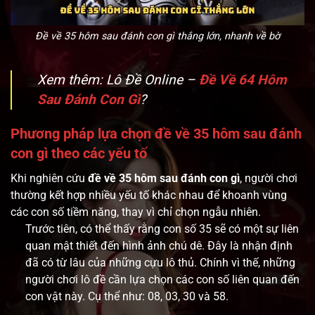
Đề về 35 hôm sau đánh con gì​ thắng lớn, nhanh về bờ
Xem thêm: Lô Đề Online –
Đề Về 64 Hôm
Sau Đánh Con Gì
​?
Phương pháp lựa chọn đề về 35 hôm sau đánh
con gì​ theo các yếu tố
Khi nghiên cứu
đề về 35 hôm sau đánh con gì
, người chơi
thường kết hợp nhiều yếu tố khác nhau để khoanh vùng
các con số tiềm năng, thay vì chỉ chọn ngẫu nhiên.
Trước tiên, có thể thấy rằng con số 35 sẽ có một sự liên
quan mật thiết đến hình ảnh chú dê. Đây là nhận định
đã có từ lâu của những cựu lô thủ. Chính vì thế, những
người chơi lô đề cần lựa chọn các con số liên quan đến
con vật này. Cụ thể như: 08, 03, 30 và 58.