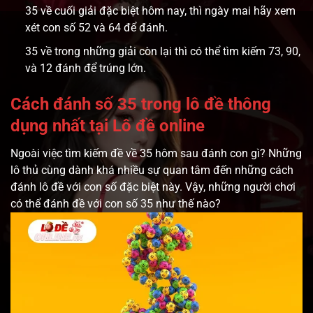
35 về cuối giải đặc biệt hôm nay, thì ngày mai hãy xem
xét con số 52 và 64 để đánh.
35 về trong những giải còn lại thì có thể tìm kiếm 73, 90,
và 12 đánh để trúng lớn.
Cách đánh số 35 trong lô đề thông
dụng nhất tại Lô đề online
Ngoài việc tìm kiếm đề về 35 hôm sau đánh con gì​? Những
lô thủ cùng dành khá nhiều sự quan tâm đến những cách
đánh lô đề với con số đặc biệt này. Vậy, những người chơi
có thể đánh đề với con số 35 như thế nào?