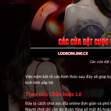
Các cửa đặt c
Việc nắm bắt rõ các hình thức sau đây sẽ giúp b
kịch tính sắp tới.
Theo cửa Chẵn hoặc Lẻ
Đây là cách chơi xóc đĩa online đơn giản và phổ 
Người chơi chỉ cần dự đoán tổng số mặt đỏ hoặc 