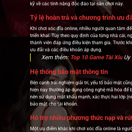
kỹ về các tính năng độc đáo tại sân chơi này.
Tỷ lệ hoàn trả và chương trình ưu đ
Khi chơi xóc đĩa online, nhiều người quan tâm đ
triển khai. Tùy theo quy định của từng nhà cái,
thành viên đáp ứng điều kiện tham gia. Trước khi
ưu đãi và các điều khoản áp dụng.
Xem thêm:
Top 10 Game Tài Xỉu
Uy 
Hệ thống bảo mật thông tin
Bên cạnh trải nghiệm giải trí, yếu tố bảo mật cũ
hiện nay thường áp dụng công nghệ mã hóa để bả
nên sử dụng mật khẩu mạnh, xác thực hai lớp (nế
bảo mật cho tài khoản.
Hỗ trợ nhiều phương thức nạp và rút
Một ưu điểm khác khi chơi xóc đĩa online là ngườ