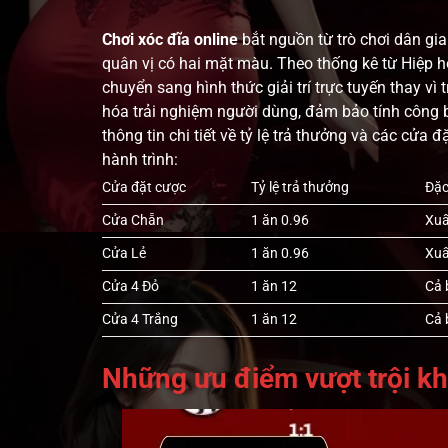
Chơi xóc đĩa online
bắt nguồn từ trò chơi dân gi
quân vị có hai mặt màu. Theo thống kê từ Hiệp 
chuyển sang hình thức giải trí trực tuyến thay vì 
hóa trải nghiệm người dùng, đảm bảo tính công bằ
thông tin chi tiết về tỷ lệ trả thưởng và các cử
hành trình:
Cửa đặt cược
Tỷ lệ trả thưởng
Đặc
Cửa Chẵn
1 ăn 0.96
Xuấ
Cửa Lẻ
1 ăn 0.96
Xuấ
Cửa 4 Đỏ
1 ăn 12
Cả 
Cửa 4 Trắng
1 ăn 12
Cả 
Những ưu điểm vượt trội khi