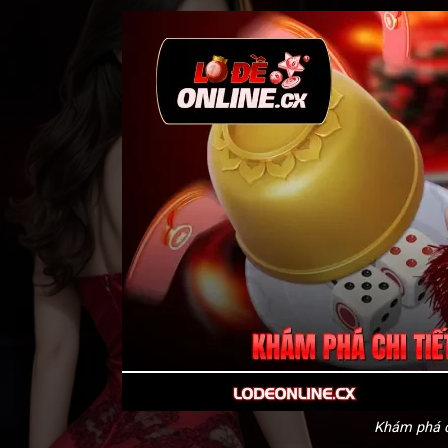
Khám phá ch