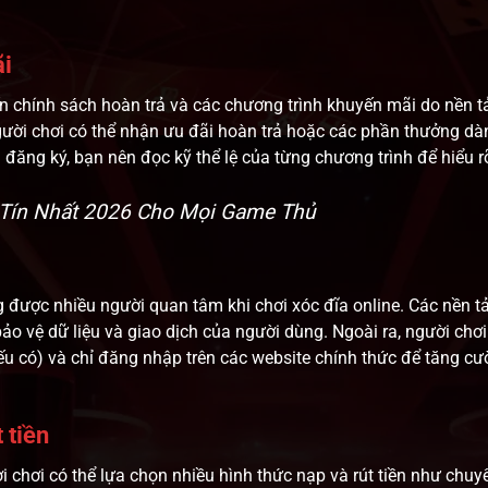
ãi
ến chính sách hoàn trả và các chương trình khuyến mãi do nền 
 người chơi có thể nhận ưu đãi hoàn trả hoặc các phần thưởng d
 đăng ký, bạn nên đọc kỹ thể lệ của từng chương trình để hiểu 
Tín Nhất 2026 Cho Mọi Game Thủ
ng được nhiều người quan tâm khi chơi xóc đĩa online. Các nền t
o vệ dữ liệu và giao dịch của người dùng. Ngoài ra, người chơ
u có) và chỉ đăng nhập trên các website chính thức để tăng c
 tiền
i chơi có thể lựa chọn nhiều hình thức nạp và rút tiền như chuy