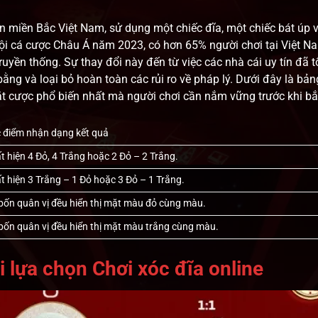
an miền Bắc Việt Nam, sử dụng một chiếc đĩa, một chiếc bát úp 
hội cá cược Châu Á năm 2023, có hơn 65% người chơi tại Việt N
truyền thống. Sự thay đổi này đến từ việc các nhà cái uy tín đã t
ng và loại bỏ hoàn toàn các rủi ro về pháp lý. Dưới đây là bản
a đặt cược phổ biến nhất mà người chơi cần nắm vững trước khi b
 điểm nhận dạng kết quả
t hiện 4 Đỏ, 4 Trắng hoặc 2 Đỏ – 2 Trắng.
t hiện 3 Trắng – 1 Đỏ hoặc 3 Đỏ – 1 Trắng.
bốn quân vị đều hiển thị mặt màu đỏ cùng màu.
bốn quân vị đều hiển thị mặt màu trắng cùng màu.
 lựa chọn Chơi xóc đĩa online