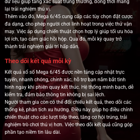
dữ liệu giúp tăng xác suất trúng thưởng, đồng thời mang
lại trải nghiệm thú vị.
Thêm vào đó, Mega 6/45 cung cấp các tùy chọn đặt cược
đa dạng, cho phép người chơi linh hoạt trong việc thử vận
may. Việc áp dụng chiến thuật chọn hợp lý giúp tối ưu hóa
lợi ích, tạo cảm giác hồi hộp. Qua đó, mỗi kỳ quay trở
thành trải nghiệm giải trí hấp dẫn.
Theo dõi kết quả mỗi kỳ
Kết quả xổ số Mega 6/45 được nền tảng cập nhật trực
tuyến, nhanh chóng, chính xác, hỗ trợ bạn nắm bắt tình
hình ngay khi phiên quay kết thúc. Hệ thống minh bạch, dễ
kiểm tra, đảm bảo thông tin không bị sai lệch.
Người tham gia còn có thể đối chiếu kết quả, theo dõi các
thống kê, phân tích xu hướng. Điều này giúp họ điều chỉnh
chiến thuật cho các lượt tiếp theo, tăng cơ hội trúng, trải
nghiệm trò chơi thú vị hơn. Việc theo dõi kết quả cũng góp
phần tạo niềm tin lâu dài.