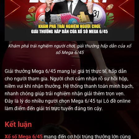
Khám phá trải nghiệm người chơi, giải thưởng hấp dẫn của xổ
số Mega 6/45
Giải thưởng Mega 6/45 mang lại giá trị thực tế, hấp dẫn
cho người tham gia. Người chơi cảm nhận rõ sự hồi hộp,
niềm vui khi nhận thưởng. Hệ thống thanh toán minh bạch,
nhanh chóng giúp trải nghiệm nhận giải thêm trọn vẹn.
Đây là lý do nhiều người chọn Mega 6/45 tại Lô đề online
làm điểm đến giải trí trực tuyến đáng tin cậy.
Kết luận
Xổ số Mega 6/45
mang đến cơ hội trúng thưởng lớn cùng