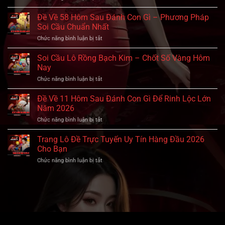
Chơi
Xóc
Đề Về 58 Hôm Sau Đánh Con Gì – Phương Pháp
Đĩa
Soi Cầu Chuẩn Nhất
Online
–
Chức năng bình luận bị tắt
ở
Hướng
Đề
Dẫn
Về
Soi Cầu Lô Rồng Bạch Kim – Chốt Số Vàng Hôm
Chi
58
Nay
Tiết
Hôm
Từ
Sau
Chức năng bình luận bị tắt
ở
A
Đánh
Soi
Đến
Con
Cầu
Đề Về 11 Hôm Sau Đánh Con Gì Để Rinh Lộc Lớn
Z
Gì
Lô
Năm 2026
–
Rồng
Phương
Bạch
Chức năng bình luận bị tắt
ở
Pháp
Kim
Đề
Soi
–
Về
Trang Lô Đề Trực Tuyến Uy Tín Hàng Đầu 2026
Cầu
Chốt
11
Cho Bạn
Chuẩn
Số
Hôm
Nhất
Vàng
Sau
Chức năng bình luận bị tắt
ở
Hôm
Đánh
Trang
Nay
Con
Lô
Gì
Đề
Để
Trực
Rinh
Tuyến
Lộc
Uy
Lớn
Tín
Năm
Hàng