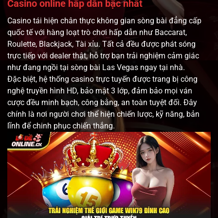
Casino online hấp dẫn bậc nhất
Casino tái hiện chân thực không gian sòng bài đẳng cấp
quốc tế với hàng loạt trò chơi hấp dẫn như Baccarat,
Roulette, Blackjack, Tài xỉu. Tất cả đều được phát sóng
trực tiếp với dealer thật, hỗ trợ bạn trải nghiệm cảm giác
như đang ngồi tại sòng bài Las Vegas ngay tại nhà.
Đặc biệt, hệ thống casino trực tuyến được trang bị công
nghệ truyền hình HD, bảo mật 3 lớp, đảm bảo mọi ván
cược đều minh bạch, công bằng, an toàn tuyệt đối. Đây
chính là nơi người chơi thể hiện chiến lược, kỹ năng, bản
lĩnh để chinh phục chiến thắng.