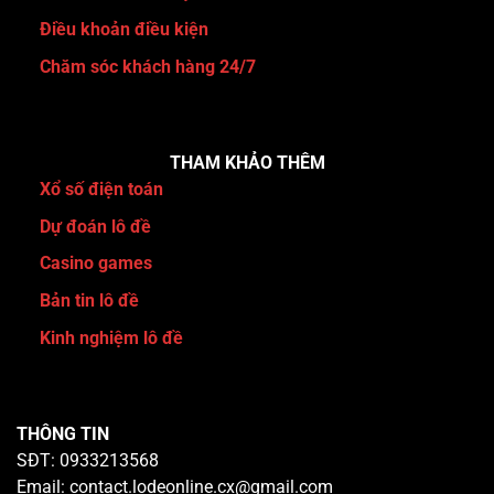
Điều khoản điều kiện
Chăm sóc khách hàng 24/7
THAM KHẢO THÊM
Xổ số điện toán
Dự đoán lô đề
Casino games
Bản tin lô đề
Kinh nghiệm lô đề
THÔNG TIN
SĐT: 0933213568
Email:
contact.lodeonline.cx@gmail.com