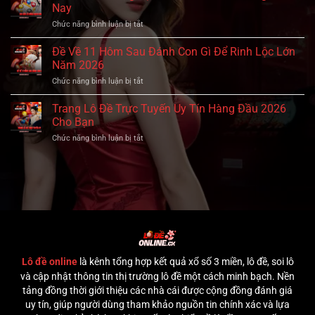
Chi
58
Nay
Tiết
Hôm
Từ
Sau
Chức năng bình luận bị tắt
ở
A
Đánh
Soi
Đến
Con
Cầu
Đề Về 11 Hôm Sau Đánh Con Gì Để Rinh Lộc Lớn
Z
Gì
Lô
Năm 2026
–
Rồng
Phương
Bạch
Chức năng bình luận bị tắt
ở
Pháp
Kim
Đề
Soi
–
Về
Trang Lô Đề Trực Tuyến Uy Tín Hàng Đầu 2026
Cầu
Chốt
11
Cho Bạn
Chuẩn
Số
Hôm
Nhất
Vàng
Sau
Chức năng bình luận bị tắt
ở
Hôm
Đánh
Trang
Nay
Con
Lô
Gì
Đề
Để
Trực
Rinh
Tuyến
Lộc
Uy
Lớn
Tín
Năm
Hàng
2026
Đầu
2026
Lô đề online
là kênh tổng hợp kết quả xổ số 3 miền, lô đề, soi lô
Cho
Bạn
và cập nhật thông tin thị trường lô đề một cách minh bạch. Nền
tảng đồng thời giới thiệu các nhà cái được cộng đồng đánh giá
uy tín, giúp người dùng tham khảo nguồn tin chính xác và lựa