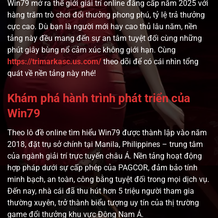
Win79 mở ra thế giới giải trí online đẳng cấp năm 2025 với
hàng trăm trò chơi đổi thưởng phong phú, tỷ lệ trả thưởng
cực cao. Dù bạn là người mới hay cao thủ lâu năm, nền
tảng này đều mang đến sự an tâm tuyệt đối cùng những
phút giây bùng nổ cảm xúc không giới hạn. Cùng
https://trimarkasc.us.com/
theo dõi để có cái nhìn tổng
quát về nền tảng này nhé!
Khám phá hành trình phát triển của
Win79
Theo lô đề online tìm hiểu Win79 được thành lập vào năm
2018, đặt trụ sở chính tại Manila, Philippines – trung tâm
của ngành giải trí trực tuyến châu Á. Nền tảng hoạt động
hợp pháp dưới sự cấp phép của PAGCOR, đảm bảo tính
minh bạch, an toàn, công bằng tuyệt đối trong mọi dịch vụ.
Đến nay, nhà cái đã thu hút hơn 5 triệu người tham gia
thường xuyên, trở thành biểu tượng uy tín của thị trường
game đổi thưởng khu vực Đông Nam Á.