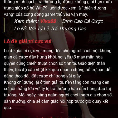
thống minh bạch, trả thưởng tự động, không giới hạn mức
trúng giúp nổ hũ Win79 luôn được xem là “thiên đường
vàng” của cộng đồng game thủ yêu vận may.
Xem thêm:
Vivu88
– Đỉnh Cao Cá Cược
Lô Đề Với Tỷ Lệ Trả Thưởng Cao
Lô đề giải trí cực vui
Lô đề giải trí cực vui mang đến cho người chơi một không
gian cá cược đầy hứng khởi, nơi yếu tố may mắn hòa
quyện cùng chiến thuật chọn số tinh tế. Giao diện thân
thiện, tốc độ cập nhật kết quả nhanh chóng hỗ trợ bạn dễ
dàng theo dõi, đặt cược chỉ trong vài giây.
Không chỉ dừng lại ở tính giải trí, nền tảng còn mang đến
cơ hội thắng lớn với tỷ lệ trả thưởng hấp dẫn hàng đầu thị
trường. Mỗi ngày, hàng ngàn người chơi tham gia chọn số,
săn thưởng, chia sẻ cảm giác hồi hộp trước giờ quay kết
quả.