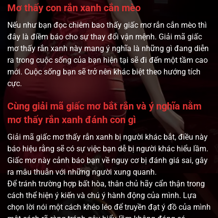
Mơ thấy con rắn xanh cắn mèo
Nếu như bạn đọc chiêm bao thấy giấc mơ rắn cắn mèo thì
đây là điềm báo cho sự thay đổi vận mệnh. Giải mã giấc
mơ thấy rắn xanh này mang ý nghĩa là những gì đang diễn
ra trong cuộc sống của bạn hiện tại sẽ đi đến một tầm cao
mới. Cuộc sống bạn sẽ trở nên khác biệt theo hướng tích
cực.
Cùng giải mã giấc mơ bắt rắn và ý nghĩa nằm
mơ thấy rắn xanh đánh con gì
Giải mã giấc mơ thấy rắn xanh bị người khác bắt, điều này
báo hiệu rằng sẽ có sự việc bạn dễ bị người khác hiểu lầm.
Giấc mơ này cảnh báo bạn về nguy cơ bị đánh giá sai, gây
ra mâu thuẫn với những người xung quanh.
Để tránh trường hợp bất hòa, thân chủ hãy cẩn thận trong
cách thể hiện ý kiến và chú ý hành động của mình. Lựa
chọn lời nói một cách khéo léo để truyền đạt ý đồ của mình