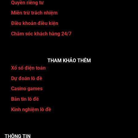
Quyền riêng tư
Miễn trừ trách nhiệm
Điều khoản điều kiện
Chăm sóc khách hàng 24/7
THAM KHẢO THÊM
Xổ số điện toán
Dự đoán lô đề
Casino games
Bản tin lô đề
Kinh nghiệm lô đề
THÔNG TIN