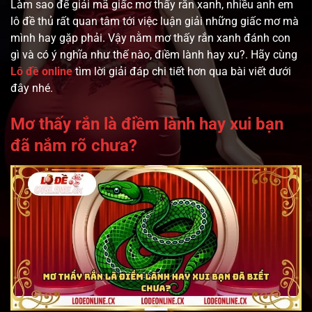
Làm sao để giải mã giấc mơ thấy rắn xanh, nhiều anh em
lô đề thủ rất quan tâm tới việc luận giải những giấc mơ mà
mình hay gặp phải. Vậy nằm mơ thấy rắn xanh đánh con
gì và có ý nghĩa như thế nào, điềm lành hay xu?. Hãy cùng
Lô đề online
tìm lời giải đáp chi tiết hơn qua bài viết dưới
đây nhé.
Mơ thấy rắn là điềm lành hay xui bạn
đã nắm rõ chưa?