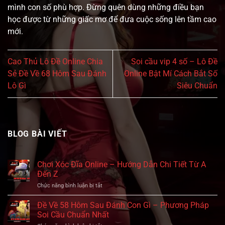
mình con số phù hợp. Đừng quên dùng những điều bạn
học được từ những giấc mơ để đưa cuộc sống lên tầm cao
mới.
Cao Thủ Lô Đề Online Chia
Soi cầu vip 4 số – Lô Đề
Sẻ Đề Về 68 Hôm Sau Đánh
Online Bật Mí Cách Bắt Số
Lô Gì
Siêu Chuẩn
BLOG BÀI VIẾT
Chơi Xóc Đĩa Online – Hướng Dẫn Chi Tiết Từ A
Đến Z
Chức năng bình luận bị tắt
ở
Chơi
Xóc
Đề Về 58 Hôm Sau Đánh Con Gì – Phương Pháp
Đĩa
Soi Cầu Chuẩn Nhất
Online