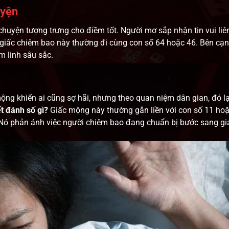
uyện
 chuyện tượng trưng cho điềm tốt. Người mơ sắp nhận tin vui li
, giấc chiêm bao này thường đi cùng con số 64 hoặc 46. Bên cạn
m linh sâu sắc.
ộng khiến ai cũng sợ hãi, nhưng theo quan niệm dân gian, đó lạ
t đánh số gì?
Giấc mộng này thường gắn liền với con số 11 ho
Nó phản ánh việc người chiêm bao đang chuẩn bị bước sang gi