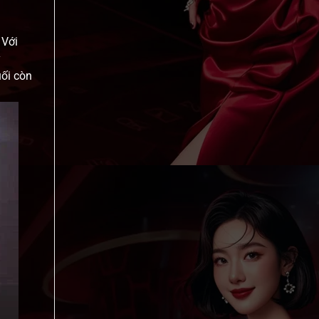
 Với
y
ối còn