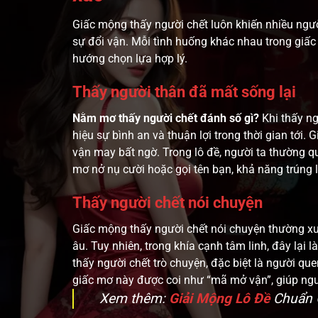
Giấc mộng thấy người chết luôn khiến nhiều ngườ
sự đổi vận. Mỗi tình huống khác nhau trong giấ
hướng chọn lựa hợp lý.
Thấy người thân đã mất sống lại
Nằm mơ thấy người chết đánh số gì?
Khi thấy ng
hiệu sự bình an và thuận lợi trong thời gian tới
vận may bất ngờ. Trong lô đề, người ta thường q
mơ nở nụ cười hoặc gọi tên bạn, khả năng trúng 
Thấy người chết nói chuyện
Giấc mộng thấy người chết nói chuyện thường xuấ
âu. Tuy nhiên, trong khía cạnh tâm linh, đây lại l
thấy người chết trò chuyện, đặc biệt là người qu
giấc mơ này được coi như “mã mở vận”, giúp ngư
Xem thêm:
Giải Mộng Lô Đề
Chuẩn G