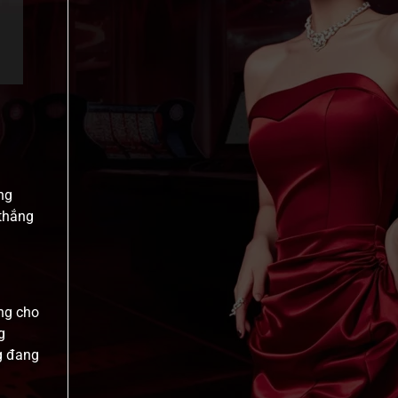
ng
 thắng
ưng cho
g
g đang