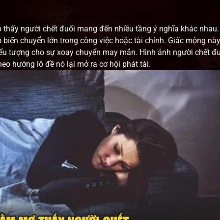
 thấy người chết đuối mang đến nhiều tầng ý nghĩa khác nhau.
ó biến chuyển lớn trong công việc hoặc tài chính. Giấc mộng nà
iểu tượng cho sự xoay chuyển may mắn. Hình ảnh người chết đu
eo hướng lô đề nó lại mở ra cơ hội phát tài.