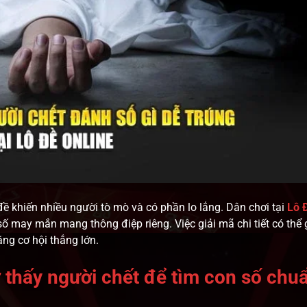
đề khiến nhiều người tò mò và có phần lo lắng. Dân chơi tại
Lô 
 may mắn mang thông điệp riêng. Việc giải mã chi tiết có thể 
ăng cơ hội thắng lớn.
 thấy người chết để tìm con số chu