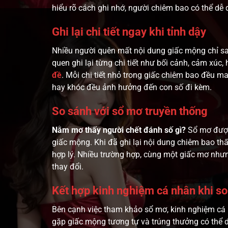
hiểu rõ cách ghi nhớ, người chiêm bao có thể dễ
Ghi lại chi tiết ngay khi tỉnh dậy
Nhiều người quên mất nội dung giấc mộng chỉ sau v
quen ghi lại từng chi tiết như bối cảnh, cảm xúc,
đề
. Mỗi chi tiết nhỏ trong giấc chiêm bao đều m
hay khóc đều ảnh hưởng đến con số đi kèm.
So sánh với sổ mơ truyền thống
Nằm mơ thấy người chết đánh số gì?
Sổ mơ được
giấc mộng. Khi đã ghi lại nội dung chiêm bao thấ
hợp lý. Nhiều trường hợp, cùng một giấc mơ như
thay đổi.
Kết hợp kinh nghiệm cá nhân khi so
Bên cạnh việc tham khảo sổ mơ, kinh nghiệm cá 
gặp giấc mộng tương tự và trúng thưởng có thể d