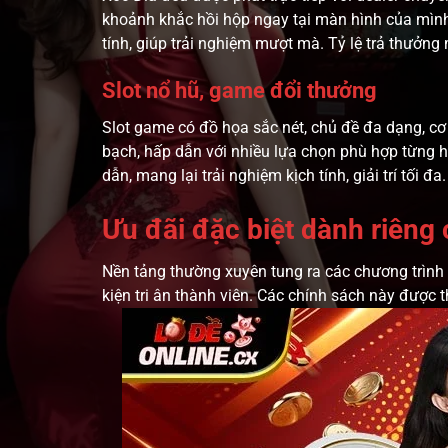
khoảnh khắc hồi hộp ngay tại màn hình của mình.
tính, giúp trải nghiệm mượt mà. Tỷ lệ trả thưởng
Slot nổ hũ, game đổi thưởng
Slot game có đồ họa sắc nét, chủ đề đa dạng, cơ
bạch, hấp dẫn với nhiều lựa chọn phù hợp từng hộ
dẫn, mang lại trải nghiệm kịch tính, giải trí tối 
Ưu đãi đặc biệt dành riêng
Nền tảng thường xuyên tung ra các chương trình 
kiện tri ân thành viên. Các chính sách này được t