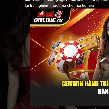
lại trải nghiệm mượt mà cho mọi hội viên.