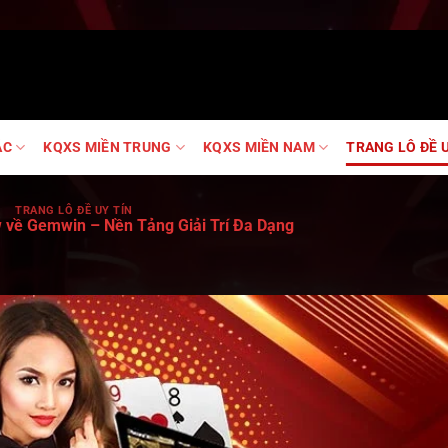
ẮC
KQXS MIỀN TRUNG
KQXS MIỀN NAM
TRANG LÔ ĐỀ U
TRANG LÔ ĐỀ UY TÍN
w về Gemwin – Nền Tảng Giải Trí Đa Dạng