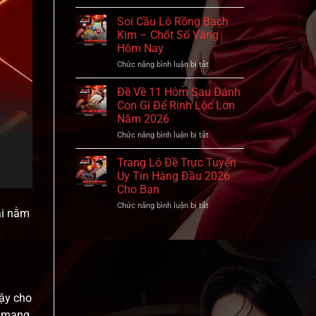
Dẫn
Đề
Chi
Về
Soi Cầu Lô Rồng Bạch
Tiết
58
Kim – Chốt Số Vàng
Từ
Hôm
Hôm Nay
A
Sau
Đến
Đánh
Chức năng bình luận bị tắt
ở
Z
Con
Soi
Gì
Cầu
Đề Về 11 Hôm Sau Đánh
–
Lô
Con Gì Để Rinh Lộc Lớn
Phương
Rồng
Năm 2026
Pháp
Bạch
Soi
Kim
Chức năng bình luận bị tắt
ở
Cầu
–
Đề
Chuẩn
Chốt
Về
Trang Lô Đề Trực Tuyến
Nhất
Số
11
Uy Tín Hàng Đầu 2026
Vàng
Hôm
Cho Bạn
Hôm
Sau
Nay
Đánh
Chức năng bình luận bị tắt
ở
ái nằm
Con
Trang
Gì
Lô
Để
Đề
Rinh
Trực
Lộc
Tuyến
Lớn
Uy
Năm
Tín
2026
Hàng
cậy cho
Đầu
, mang