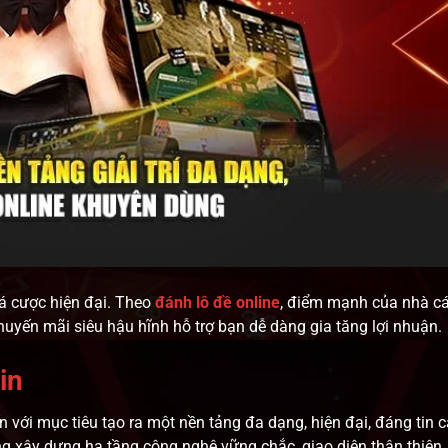
á cược hiện đại. Theo
đánh lô đề online
, điểm mạnh của nhà c
uyến mãi siêu hậu hĩnh hỗ trợ bạn dễ dàng gia tăng lợi nhuận.
in
yến với mục tiêu tạo ra một nền tảng đa dạng, hiện đại, đáng tin 
ng xây dựng hạ tầng công nghệ vững chắc, giao diện thân thiện