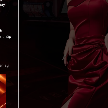
máy
nh
ent hấp
đến sự