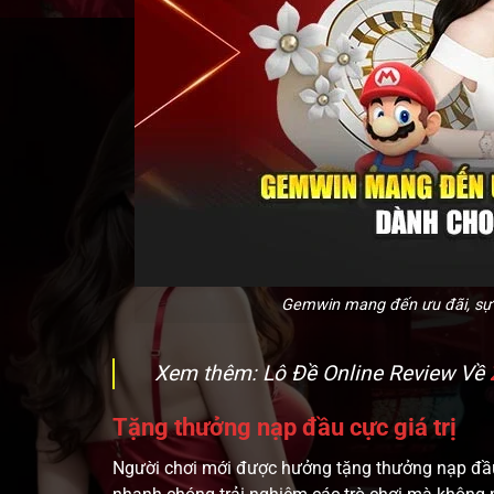
Gemwin mang đến ưu đãi, sự k
Xem thêm: Lô Đề Online Review Về
Tặng thưởng nạp đầu cực giá trị
Người chơi mới được hưởng tặng thưởng nạp đầu 