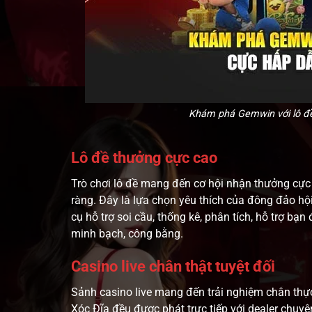
Khám phá Gemwin với lô đề 
Lô đề thưởng cực cao
Trò chơi lô đề mang đến cơ hội nhận thưởng cực h
ràng. Đây là lựa chọn yêu thích của đông đảo hội
cụ hỗ trợ soi cầu, thống kê, phân tích, hỗ trợ bạ
minh bạch, công bằng.
Casino live chân thật tuyệt đối
Sảnh casino live mang đến trải nghiệm chân thực 
Xóc Đĩa đều được phát trực tiếp với dealer chu