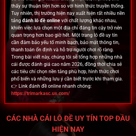
thấy sự thuận tiện hơn so với hình thức truyền thống.
Tuy nhiên, thị trường hiện nay xuất hiện rất nhiều nền
tảng
đánh lô đề online
với chất lượng khác nhau,
khiến việc lựa chọn một địa chỉ đáng tin cậy trở nên
quan trọng hơn bao giờ hết. Một trang lô đề uy tín
cần đảm bảo yếu tố minh bạch, bảo mật thông tin,
thanh toán ổn định và hỗ trợ người chơi rõ ràng.
Trong bài viết này, chúng tôi sẽ tổng hợp những nhà
cái được đánh giá cao năm 2026, đồng thời chia sẻ
các tiêu chí chọn nền tảng phù hợp, hình thức chơi
phổ biến và những lưu ý cần biết trước khi tham gia.
👉
Link đánh đề online nhanh chóng:
https://trimarkasc.us.com/
CÁC NHÀ CÁI LÔ ĐỀ UY TÍN TOP ĐẦU
HIỆN NAY