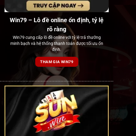
Win79 –
Lô đề online ổn định, tỷ lệ
rõ ràng
Win79 cung cấp lô đề online với tỷ lệ trả thưởng
minh bạch và hệ thống thanh toán được tối ưu ổn
định.
THAM GIA WIN79