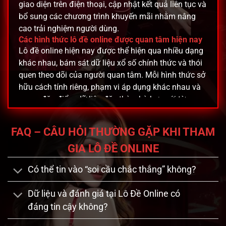
giao diện trên điện thoại, cập nhật kết quả liên tục và
bổ sung các chương trình khuyến mãi nhằm nâng
cao trải nghiệm người dùng.
Các hình thức lô đề online được quan tâm hiện nay
Lô đề online hiện nay được thể hiện qua nhiều dạng
khác nhau, bám sát dữ liệu xổ số chính thức và thói
quen theo dõi của người quan tâm. Mỗi hình thức sở
hữu cách tính riêng, phạm vi áp dụng khác nhau và
mang đặc điểm dữ liệu đặc thù, phù hợp với từng
nhóm theo dõi và mục đích phân tích.
Lô bao gồm 2 số và 3 số
FAQ – CÂU HỎI THƯỜNG GẶP KHI THAM
Lô là dạng lô đề online phổ biến nhất, dựa trên hai
GIA LÔ ĐỀ ONLINE
hoặc ba chữ số cuối xuất hiện trong toàn bộ các giải
xổ số. Bao lô 2 số thường được quan tâm nhiều do
Có thể tin vào “soi cầu chắc thắng” không?
dữ liệu dễ thống kê, tần suất xuất hiện cao và thuận
tiện khi so sánh lô đề theo ngày. Trong khi đó, bao lô
Dữ liệu và đánh giá tại Lô Đề Online có
3 số có phạm vi rộng hơn, yêu cầu theo dõi kỹ lưỡng
đáng tin cậy không?
vì tần suất xuất hiện thấp và biến động lớn hơn.
Ví dụ: Nếu kết quả các giải xuất hiện số 68, người