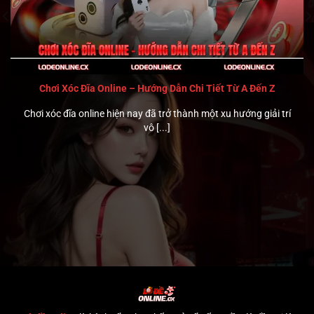
Lô xiên được nhiều người lựa chọn tham gia nhận
thưởng
Chơi Xóc Đĩa Online – Hướng Dẫn Chi Tiết Từ A Đến Z
Lô xiên là hình thức kết hợp từ hai đến nhiều cặp số
Chơi xóc đĩa online hiện nay đã trở thành một xu hướng giải trí
trong cùng một lượt theo dõi. Dữ liệu lô xiên thường
vô [...]
tập trung vào sự đồng thời xuất hiện của các cặp số
trong nhiều kỳ quay liên tiếp. Do tính chất kết hợp,
hình thức lô đề online này đòi hỏi thống kê chi tiết và
phân tích dữ liệu dài ngày hơn so với lô đơn.
Ví dụ: Người chơi chọn lô xiên 2 gồm 23 – 68. Nếu
cả hai số này cùng xuất hiện trong bảng kết quả, vé
cược được tính trúng.
Lô ba càng và bốn càng
Lô ba càng và bốn càng dựa trên ba hoặc bốn chữ
số cuối của giải đặc biệt. Đây là nhóm hình thức lô
đề online có dữ liệu theo dõi chuyên sâu, thường