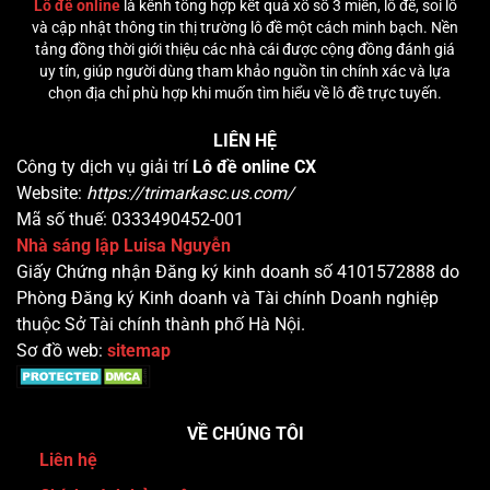
Lô đề online
là kênh tổng hợp kết quả xổ số 3 miền, lô đề, soi lô
được tổng hợp theo tháng hoặc theo từng giai đoạn
và cập nhật thông tin thị trường lô đề một cách minh bạch. Nền
dài. Người quan tâm chủ yếu phân tích tần suất xuất
tảng đồng thời giới thiệu các nhà cái được cộng đồng đánh giá
hiện thấp, khoảng cách giữa các kỳ lặp lại và mức
uy tín, giúp người dùng tham khảo nguồn tin chính xác và lựa
độ biến động theo thời gian.
chọn địa chỉ phù hợp khi muốn tìm hiểu về lô đề trực tuyến.
Ví dụ: Giải đặc biệt về 67891, thì ba càng là 891, bốn
LIÊN HỆ
càng là 7891. Người chơi chọn đúng dãy số này sẽ
Công ty dịch vụ giải trí
Lô đề online CX
trúng thưởng.
Website:
https://trimarkasc.us.com/
Đầu đuôi và các dạng theo dõi mở rộng
Mã số thuế:
0333490452-001
Bên cạnh các hình thức lô đề online chính, nhiều
Nhà sáng lập Luisa Nguyễn
người còn theo dõi dữ liệu đầu và đuôi của các giải.
Giấy Chứng nhận Đăng ký kinh doanh số 4101572888 do
Dạng thống kê này thường được trình bày dưới dạng
Phòng Đăng ký Kinh doanh và Tài chính Doanh nghiệp
bảng tổng hợp, giúp quan sát xu hướng biến động
thuộc Sở Tài chính thành phố Hà Nội.
chung của từng chữ số, từ đó hỗ trợ việc theo dõi và
Sơ đồ web:
sitemap
phân tích dữ liệu một cách trực quan hơn.
Ví dụ: Nếu giải đặc biệt về 67891, thì đầu là 9 và
đuôi là 1. Người chơi có thể theo dõi riêng đầu 9
VỀ CHÚNG TÔI
hoặc đuôi 1 để phân tích xu hướng.
Cách tham gia lô đề online cơ bản
Liên hệ
Để bắt đầu chơi lô đề online, người dùng cần lựa