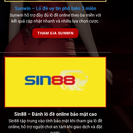
Sunwin –
Lô đề uy tín phổ biến 3 miền
Sunwin hỗ trợ đầy đủ lô đề online theo ba miền với
kết quả cập nhật nhanh và nhiều lựa chọn cược.
THAM GIA SUNWIN
Sin88 – Đánh lô đề online bảo mật cao
Sin88 tập trung vào tính bảo mật khi tham gia lô đề
online, hỗ trợ người chơi an tâm khi giao dịch và đặt
cược.