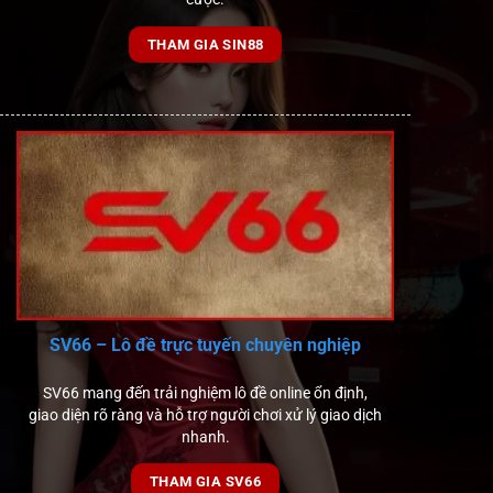
THAM GIA SIN88
SV66 –
Lô đề trực tuyến chuyên nghiệp
SV66 mang đến trải nghiệm lô đề online ổn định,
giao diện rõ ràng và hỗ trợ người chơi xử lý giao dịch
nhanh.
THAM GIA SV66