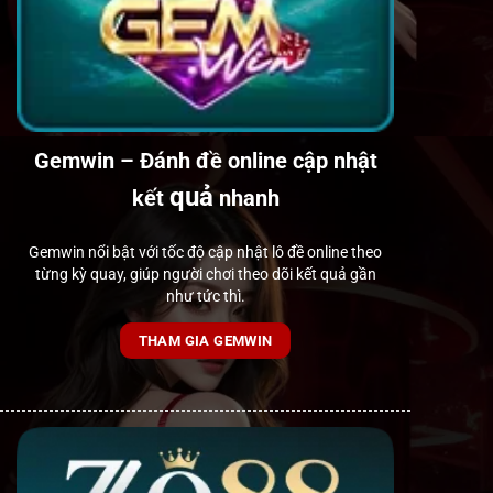
Gemwin – Đánh đề
online cập nhật
quả
kết
nhanh
Gemwin nổi bật với tốc độ cập nhật lô đề online theo
từng kỳ quay, giúp người chơi theo dõi kết quả gần
như tức thì.
THAM GIA GEMWIN