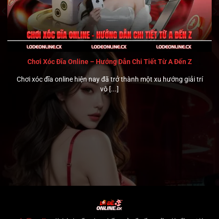
Lô xiên được nhiều người lựa chọn tham gia nhận
thưởng
Chơi Xóc Đĩa Online – Hướng Dẫn Chi Tiết Từ A Đến Z
Lô xiên là hình thức kết hợp từ hai đến nhiều cặp số
Chơi xóc đĩa online hiện nay đã trở thành một xu hướng giải trí
trong cùng một lượt theo dõi. Dữ liệu lô xiên thường
vô [...]
tập trung vào sự đồng thời xuất hiện của các cặp số
trong nhiều kỳ quay liên tiếp. Do tính chất kết hợp,
hình thức lô đề online này đòi hỏi thống kê chi tiết và
phân tích dữ liệu dài ngày hơn so với lô đơn.
Ví dụ: Người chơi chọn lô xiên 2 gồm 23 – 68. Nếu
cả hai số này cùng xuất hiện trong bảng kết quả, vé
cược được tính trúng.
Lô ba càng và bốn càng
Lô ba càng và bốn càng dựa trên ba hoặc bốn chữ
số cuối của giải đặc biệt. Đây là nhóm hình thức lô
đề online có dữ liệu theo dõi chuyên sâu, thường