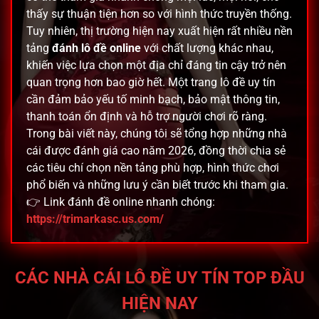
thấy sự thuận tiện hơn so với hình thức truyền thống.
Tuy nhiên, thị trường hiện nay xuất hiện rất nhiều nền
tảng
đánh lô đề online
với chất lượng khác nhau,
khiến việc lựa chọn một địa chỉ đáng tin cậy trở nên
quan trọng hơn bao giờ hết. Một trang lô đề uy tín
cần đảm bảo yếu tố minh bạch, bảo mật thông tin,
thanh toán ổn định và hỗ trợ người chơi rõ ràng.
Trong bài viết này, chúng tôi sẽ tổng hợp những nhà
cái được đánh giá cao năm 2026, đồng thời chia sẻ
các tiêu chí chọn nền tảng phù hợp, hình thức chơi
phổ biến và những lưu ý cần biết trước khi tham gia.
👉
Link đánh đề online nhanh chóng:
https://trimarkasc.us.com/
CÁC NHÀ CÁI LÔ ĐỀ UY TÍN TOP ĐẦU
HIỆN NAY