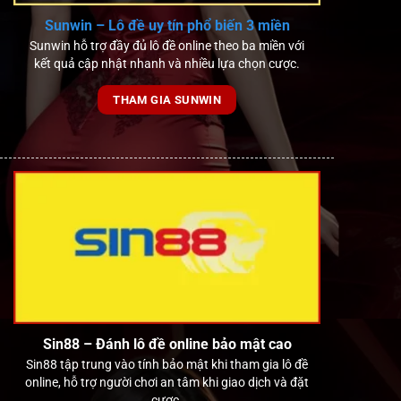
Sunwin –
Lô đề uy tín phổ biến 3 miền
Sunwin hỗ trợ đầy đủ lô đề online theo ba miền với
kết quả cập nhật nhanh và nhiều lựa chọn cược.
THAM GIA SUNWIN
Sin88 – Đánh lô đề online bảo mật cao
Sin88 tập trung vào tính bảo mật khi tham gia lô đề
online, hỗ trợ người chơi an tâm khi giao dịch và đặt
cược.