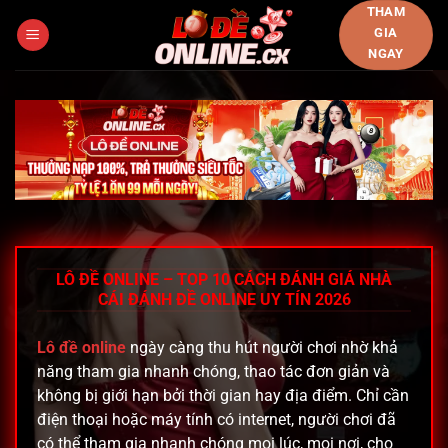
Bỏ
THAM
GIA
qua
NGAY
nội
dung
LÔ ĐỀ ONLINE – TOP 10 CÁCH ĐÁNH GIÁ NHÀ
CÁI ĐÁNH ĐỀ ONLINE UY TÍN 2026
Lô đề online
ngày càng thu hút người chơi nhờ khả
năng tham gia nhanh chóng, thao tác đơn giản và
không bị giới hạn bởi thời gian hay địa điểm. Chỉ cần
điện thoại hoặc máy tính có internet, người chơi đã
có thể tham gia nhanh chóng mọi lúc, mọi nơi, cho