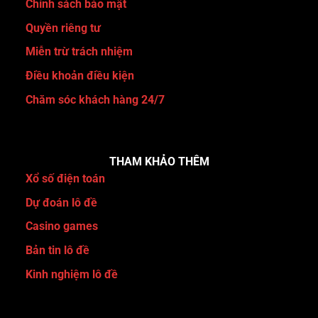
Chính sách bảo mật
chọn một nền tảng phù hợp rồi tiến hành đăng ký tài
Quyền riêng tư
khoản bằng số điện thoại hoặc thông tin cá nhân cơ
bản. Sau khi hoàn tất đăng ký, người chơi có thể nạp
Miễn trừ trách nhiệm
tiền thông qua ngân hàng, ví điện tử hoặc QR
Điều khoản điều kiện
Banking tùy hệ thống hỗ trợ.
Tiếp theo, chọn hình thức cược muốn tham gia như
Chăm sóc khách hàng 24/7
đề 2 số, lô 2 số, lô xiên hoặc ba càng và nhập mức
cược phù hợp. Sau khi xác nhận, hệ thống sẽ lưu vé
cược và tự động cập nhật kết quả khi xổ số quay
THAM KHẢO THÊM
thưởng.
Xổ số điện toán
Khi có thưởng, người chơi có thể kiểm tra số dư và
gửi yêu cầu rút tiền về tài khoản ngân hàng đã liên
Dự đoán lô đề
kết trước đó. Với người mới, nên bắt đầu từ mức
Casino games
cược nhỏ để dễ làm quen với cách hoạt động của
Bản tin lô đề
nền tảng.
Các Tiêu Chí Quan Trọng Để Đánh Giá Nền
Kinh nghiệm lô đề
Tảng Lô Đề Online Uy Tín