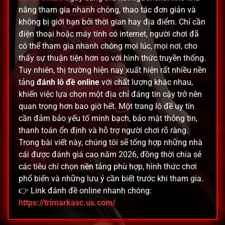
năng tham gia nhanh chóng, thao tác đơn giản và
không bị giới hạn bởi thời gian hay địa điểm. Chỉ cần
điện thoại hoặc máy tính có internet, người chơi đã
có thể tham gia nhanh chóng mọi lúc, mọi nơi, cho
thấy sự thuận tiện hơn so với hình thức truyền thống.
Tuy nhiên, thị trường hiện nay xuất hiện rất nhiều nền
tảng
đánh lô đề online
với chất lượng khác nhau,
khiến việc lựa chọn một địa chỉ đáng tin cậy trở nên
quan trọng hơn bao giờ hết. Một trang lô đề uy tín
cần đảm bảo yếu tố minh bạch, bảo mật thông tin,
thanh toán ổn định và hỗ trợ người chơi rõ ràng.
Trong bài viết này, chúng tôi sẽ tổng hợp những nhà
cái được đánh giá cao năm 2026, đồng thời chia sẻ
các tiêu chí chọn nền tảng phù hợp, hình thức chơi
phổ biến và những lưu ý cần biết trước khi tham gia.
👉
Link đánh đề online nhanh chóng:
https://trimarkasc.us.com/