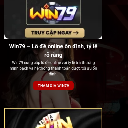
Win79 –
Lô đề online ổn định, tỷ lệ
rõ ràng
Win79 cung cấp lô đề online với tỷ lệ trả thưởng
minh bạch và hệ thống thanh toán được tối ưu ổn
định.
THAM GIA WIN79