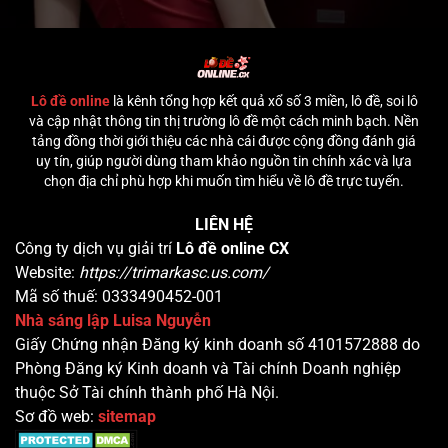
Lô ba càng và bốn càng
Lô ba càng và bốn càng dựa trên ba hoặc bốn chữ
số cuối của giải đặc biệt. Đây là nhóm hình thức lô
đề online có dữ liệu theo dõi chuyên sâu, thường
Lô đề online
là kênh tổng hợp kết quả xổ số 3 miền, lô đề, soi lô
được tổng hợp theo tháng hoặc theo từng giai đoạn
và cập nhật thông tin thị trường lô đề một cách minh bạch. Nền
dài. Người quan tâm chủ yếu phân tích tần suất xuất
tảng đồng thời giới thiệu các nhà cái được cộng đồng đánh giá
hiện thấp, khoảng cách giữa các kỳ lặp lại và mức
uy tín, giúp người dùng tham khảo nguồn tin chính xác và lựa
độ biến động theo thời gian.
chọn địa chỉ phù hợp khi muốn tìm hiểu về lô đề trực tuyến.
Ví dụ: Giải đặc biệt về 67891, thì ba càng là 891, bốn
LIÊN HỆ
càng là 7891. Người chơi chọn đúng dãy số này sẽ
Công ty dịch vụ giải trí
Lô đề online CX
trúng thưởng.
Website:
https://trimarkasc.us.com/
Đầu đuôi và các dạng theo dõi mở rộng
Mã số thuế:
0333490452-001
Bên cạnh các hình thức lô đề online chính, nhiều
Nhà sáng lập Luisa Nguyễn
người còn theo dõi dữ liệu đầu và đuôi của các giải.
Giấy Chứng nhận Đăng ký kinh doanh số 4101572888 do
Dạng thống kê này thường được trình bày dưới dạng
Phòng Đăng ký Kinh doanh và Tài chính Doanh nghiệp
bảng tổng hợp, giúp quan sát xu hướng biến động
thuộc Sở Tài chính thành phố Hà Nội.
chung của từng chữ số, từ đó hỗ trợ việc theo dõi và
Sơ đồ web:
sitemap
phân tích dữ liệu một cách trực quan hơn.
Ví dụ: Nếu giải đặc biệt về 67891, thì đầu là 9 và