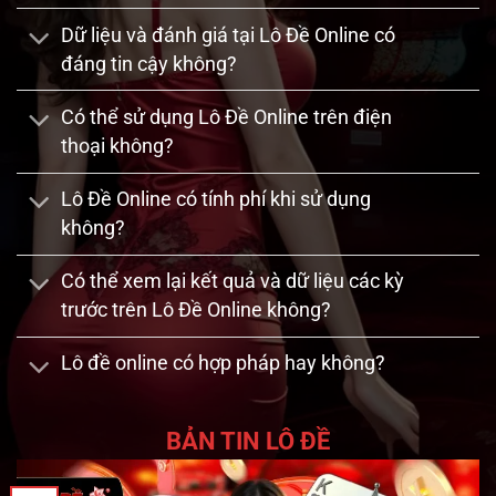
tiện khi so sánh lô đề theo ngày. Trong khi đó, bao lô
Dữ liệu và đánh giá tại Lô Đề Online có
3 số có phạm vi rộng hơn, yêu cầu theo dõi kỹ lưỡng
đáng tin cậy không?
vì tần suất xuất hiện thấp và biến động lớn hơn.
Ví dụ: Nếu kết quả các giải xuất hiện số 68, người
Có thể sử dụng Lô Đề Online trên điện
chơi bao lô 2 số chọn 68 sẽ được tính trúng. Với bao
thoại không?
lô 3 số, nếu về 568, người chơi chọn 568 sẽ thắng
Đề truyền thống
Lô Đề Online có tính phí khi sử dụng
Đề tập trung vào hai chữ số cuối của giải đặc biệt
trong mỗi kỳ quay. Hình thức lô đề online này được
không?
theo dõi thường xuyên nhờ dữ liệu rõ ràng, thời điểm
công bố cố định và dễ đối chiếu lịch sử. Các bảng
Có thể xem lại kết quả và dữ liệu các kỳ
thống kê lô đề thường được tổng hợp theo chu kỳ
trước trên Lô Đề Online không?
ngắn nhằm quan sát xu hướng lặp lại của các con
số.
Lô đề online có hợp pháp hay không?
Ví dụ: Giải đặc biệt về 12345, thì số đề trúng là 45.
Người chơi đánh đề 45 sẽ được tính thắng.
BẢN TIN LÔ ĐỀ
Lô xiên theo cặp và tổ hợp