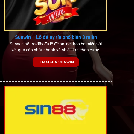
Sunwin –
Lô đề uy tín phổ biến 3 miền
Sunwin hỗ trợ đầy đủ lô đề online theo ba miền với
kết quả cập nhật nhanh và nhiều lựa chọn cược.
THAM GIA SUNWIN