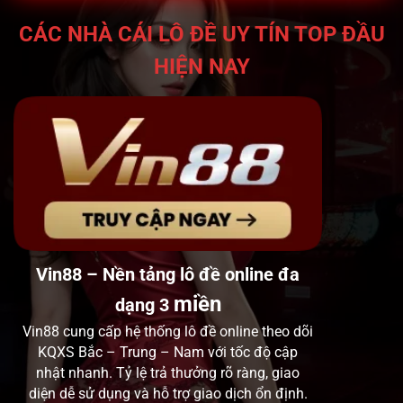
CÁC NHÀ CÁI LÔ ĐỀ UY TÍN TOP ĐẦU
HIỆN NAY
Vin88 –
Nền tảng lô đề online đa
miền
dạng 3
Vin88 cung cấp hệ thống lô đề online theo dõi
KQXS Bắc – Trung – Nam với tốc độ cập
nhật nhanh. Tỷ lệ trả thưởng rõ ràng, giao
diện dễ sử dụng và hỗ trợ giao dịch ổn định.